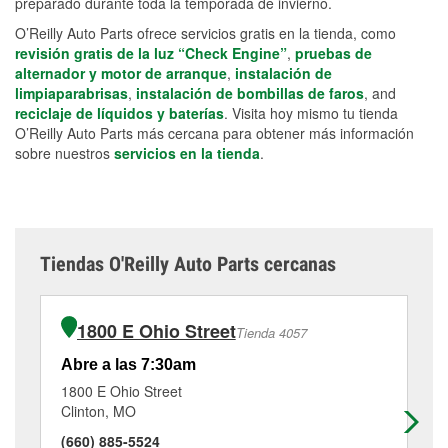
preparado durante toda la temporada de invierno.
O’Reilly Auto Parts ofrece servicios gratis en la tienda, como
revisión gratis de la luz “Check Engine”
,
pruebas de
alternador y motor de arranque
,
instalación de
limpiaparabrisas
,
instalación de bombillas de faros
, and
reciclaje de líquidos y baterías
. Visita hoy mismo tu tienda
O’Reilly Auto Parts más cercana para obtener más información
sobre nuestros
servicios en la tienda
.
Tiendas O'Reilly Auto Parts cercanas
1800 E Ohio Street
Tienda 4057
Abre a las 7:30am
Ab
1800 E Ohio Street
52
Clinton, MO
La
(660) 885-5524
(5