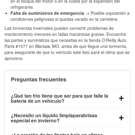
en el bloque del motor o en la culata por la expansión del
refrigerante.
Falta de suministros de emergencia
→ Posible exposición a
condiciones peligrosas si quedas varado en la carretera.
Las tormentas invernales pueden convertir problemas de
mantenimiento menores en fallas mecánicas graves. Encuentra
las partes y suministros que necesitas en la tienda O’Reilly Auto
Parts #1577 en Warsaw, MO, antes de que llegue una tormenta,
para asegurarte de que tu vehículo esté listo para el clima que se
aproxima.
Preguntas frecuentes
¿Qué tan frío tiene que ser para que falle la
batería de un vehículo?
La capacidad de la batería comienza a disminuir por
¿Necesito un líquido limpiaparabrisas
debajo de los 32 °F y puede perder hasta la mitad de
especial en invierno?
su potencia de arranque cerca de los 0 °F, lo que
Sí. El líquido limpiaparabrisas para invierno resiste
aumenta la probabilidad de que el vehículo no
¿La presión de las llantas baja en climas