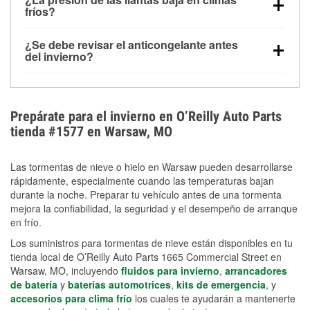
la congelación y ayuda a disolver la sal y la nieve
arranque.
fríos?
derretida en la carretera para mejorar la visibilidad.
Sí. La presión de las llantas normalmente disminuye
¿Se debe revisar el anticongelante antes
alrededor de 1 PSI por cada 10 °F que baja la
del invierno?
temperatura. Puedes obtener más información sobre
Sí. Una mezcla adecuada del anticongelante protege
la baja presión en invierno en nuestro artículo.
el motor contra la congelación, las grietas internas y
el sobrecalentamiento en condiciones de frío
Prepárate para el invierno en O’Reilly Auto Parts
extremo. Aprende cómo comprobar la protección
tienda #1577 en Warsaw, MO
anticongelante en nuestra sección How-To.
Las tormentas de nieve o hielo en Warsaw pueden desarrollarse
rápidamente, especialmente cuando las temperaturas bajan
durante la noche. Preparar tu vehículo antes de una tormenta
mejora la confiabilidad, la seguridad y el desempeño de arranque
en frío.
Los suministros para tormentas de nieve están disponibles en tu
tienda local de O’Reilly Auto Parts 1665 Commercial Street en
Warsaw, MO, incluyendo
fluidos para invierno
,
arrancadores
de batería
y
baterías automotrices
,
kits de emergencia
, y
accesorios para clima frío
los cuales te ayudarán a mantenerte