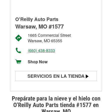
O'Reilly Auto Parts
Warsaw, MO #1577
1665 Commercial Street
Warsaw, MO 65355
(660) 438-8333
Shop Now
SERVICIOS EN LA TIENDA
Prueba de batería
Prueba de alternadores y
Prepárate para la nieve y el hielo con
arrancadores
O’Reilly Auto Parts tienda #1577 en
Warsaw, MO