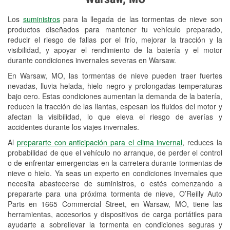
Revisión de la luz "Check Engine"
Los
suministros
para la llegada de las tormentas de nieve son
Reciclaje de baterías y aceite
productos diseñados para mantener tu vehículo preparado,
reducir el riesgo de fallas por el frío, mejorar la tracción y la
Instalación de bombillas de faros
visibilidad, y apoyar el rendimiento de la batería y el motor
Instalación de limpiaparabrisas
durante condiciones invernales severas en Warsaw.
En Warsaw, MO, las tormentas de nieve pueden traer fuertes
Programa de Préstamo de
nevadas, lluvia helada, hielo negro y prolongadas temperaturas
Herramientas
bajo cero. Estas condiciones aumentan la demanda de la batería,
reducen la tracción de las llantas, espesan los fluidos del motor y
Mezcla de pinturas
afectan la visibilidad, lo que eleva el riesgo de averías y
accidentes durante los viajes invernales.
Rectificación de tambores y discos de
Al
prepararte con anticipación para el clima invernal
, reduces la
freno
probabilidad de que el vehículo no arranque, de perder el control
o de enfrentar emergencias en la carretera durante tormentas de
Mangueras hidráulicas a la medida
nieve o hielo. Ya seas un experto en condiciones invernales que
necesita abastecerse de suministros, o estés comenzando a
Snowstorm Supplies
prepararte para una próxima tormenta de nieve, O’Reilly Auto
Parts en 1665 Commercial Street, en Warsaw, MO, tiene las
Tornado Supplies
herramientas, accesorios y dispositivos de carga portátiles para
Conoce más
ayudarte a sobrellevar la tormenta en condiciones seguras y