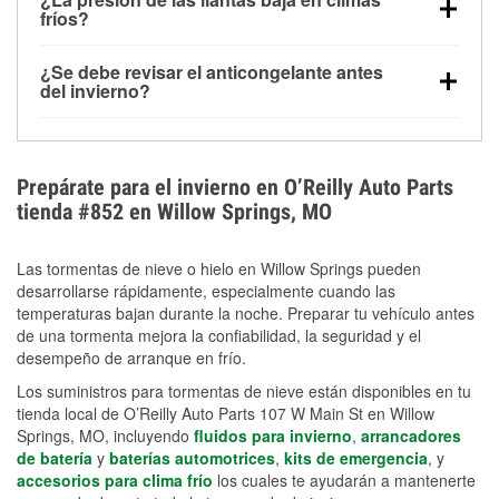
la congelación y ayuda a disolver la sal y la nieve
arranque.
fríos?
derretida en la carretera para mejorar la visibilidad.
Sí. La presión de las llantas normalmente disminuye
¿Se debe revisar el anticongelante antes
alrededor de 1 PSI por cada 10 °F que baja la
del invierno?
temperatura. Puedes obtener más información sobre
Sí. Una mezcla adecuada del anticongelante protege
la baja presión en invierno en nuestro artículo.
el motor contra la congelación, las grietas internas y
el sobrecalentamiento en condiciones de frío
Prepárate para el invierno en O’Reilly Auto Parts
extremo. Aprende cómo comprobar la protección
tienda #852 en Willow Springs, MO
anticongelante en nuestra sección How-To.
Las tormentas de nieve o hielo en Willow Springs pueden
desarrollarse rápidamente, especialmente cuando las
temperaturas bajan durante la noche. Preparar tu vehículo antes
de una tormenta mejora la confiabilidad, la seguridad y el
desempeño de arranque en frío.
Los suministros para tormentas de nieve están disponibles en tu
tienda local de O’Reilly Auto Parts 107 W Main St en Willow
Springs, MO, incluyendo
fluidos para invierno
,
arrancadores
de batería
y
baterías automotrices
,
kits de emergencia
, y
accesorios para clima frío
los cuales te ayudarán a mantenerte