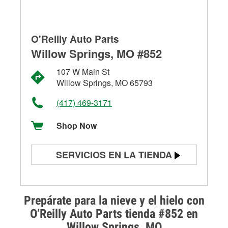
O'Reilly Auto Parts
Willow Springs, MO #852
107 W Main St
Willow Springs, MO 65793
(417) 469-3171
Shop Now
SERVICIOS EN LA TIENDA
Prueba de batería
Prueba de alternadores y
Prepárate para la nieve y el hielo con
arrancadores
O’Reilly Auto Parts tienda #852 en
Willow Springs, MO