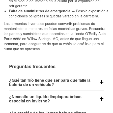
en el bloque del motor o en la culata por la expansión del
refrigerante.
Falta de suministros de emergencia
→ Posible exposición a
condiciones peligrosas si quedas varado en la carretera.
Las tormentas invernales pueden convertir problemas de
mantenimiento menores en fallas mecánicas graves. Encuentra
las partes y suministros que necesitas en la tienda O’Reilly Auto
Parts #852 en Willow Springs, MO, antes de que llegue una
tormenta, para asegurarte de que tu vehículo esté listo para el
clima que se aproxima.
Preguntas frecuentes
¿Qué tan frío tiene que ser para que falle la
batería de un vehículo?
La capacidad de la batería comienza a disminuir por
¿Necesito un líquido limpiaparabrisas
debajo de los 32 °F y puede perder hasta la mitad de
especial en invierno?
su potencia de arranque cerca de los 0 °F, lo que
Sí. El líquido limpiaparabrisas para invierno resiste
aumenta la probabilidad de que el vehículo no
¿La presión de las llantas baja en climas