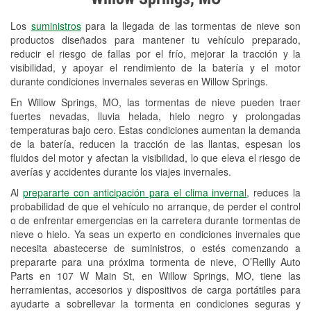
Revisión de la luz "Check Engine"
Los
suministros
para la llegada de las tormentas de nieve son
Reciclaje de baterías y aceite
productos diseñados para mantener tu vehículo preparado,
reducir el riesgo de fallas por el frío, mejorar la tracción y la
Instalación de bombillas de faros
visibilidad, y apoyar el rendimiento de la batería y el motor
Instalación de limpiaparabrisas
durante condiciones invernales severas en Willow Springs.
En Willow Springs, MO, las tormentas de nieve pueden traer
Programa de Préstamo de
fuertes nevadas, lluvia helada, hielo negro y prolongadas
Herramientas
temperaturas bajo cero. Estas condiciones aumentan la demanda
de la batería, reducen la tracción de las llantas, espesan los
Rectificación de tambores y discos de
fluidos del motor y afectan la visibilidad, lo que eleva el riesgo de
freno
averías y accidentes durante los viajes invernales.
Al
prepararte con anticipación para el clima invernal
, reduces la
Mangueras hidráulicas a la medida
probabilidad de que el vehículo no arranque, de perder el control
o de enfrentar emergencias en la carretera durante tormentas de
Snowstorm Supplies
nieve o hielo. Ya seas un experto en condiciones invernales que
necesita abastecerse de suministros, o estés comenzando a
Tornado Supplies
prepararte para una próxima tormenta de nieve, O’Reilly Auto
Conoce más
Parts en 107 W Main St, en Willow Springs, MO, tiene las
herramientas, accesorios y dispositivos de carga portátiles para
ayudarte a sobrellevar la tormenta en condiciones seguras y