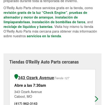
preparado durante toda la temporada de invierno.
O’Reilly Auto Parts ofrece servicios gratis en la tienda, como
revisión gratis de la luz “Check Engine”
,
pruebas de
alternador y motor de arranque
,
instalación de
limpiaparabrisas
,
instalación de bombillas de faros
, and
reciclaje de líquidos y baterías
. Visita hoy mismo tu tienda
O’Reilly Auto Parts más cercana para obtener más información
sobre nuestros
servicios en la tienda
.
Tiendas O'Reilly Auto Parts cercanas
343 Ozark Avenue
Tienda 127
Abre a las 7:30am
Ab
343 Ozark Avenue
15
Cabool, MO
We
(417) 962-3143
(4