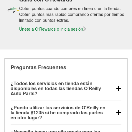
Obtén puntos cuando compres en línea o en la tienda.
Obtén puntos más rápido comprando ofertas por tiempo
limitado con puntos extras.
Únete a O'Rewards o inicia sesión
Preguntas Frecuentes
¿Todos los servicios en tienda están
disponibles en todas las tiendas O'Reilly
Auto Parts?
Todos los servicios gratuitos de tienda, incluyendo
¿Puedo utilizar los servicios de O'Reilly en
las pruebas de batería, pruebas de alternador y
la tienda #1235 si he comprado las partes
motor de arranque, revisión de la luz “Check Engine”
en otro lugar?
con O'Reilly VeriScan® e instalación de
Puedes solicitar la mayoría de los servicios en tienda
limpiaparabrisas o bombillas, están disponibles en
¿Necesito hacer una cita previa para los