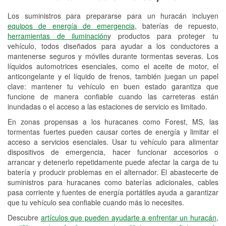
Los suministros para prepararse para un huracán incluyen
Reciclaje de baterías y aceite
equipos de energía de emergencia
, baterías de repuesto,
herramientas de iluminación
y productos para proteger tu
Instalación de bombillas de faros
vehículo, todos diseñados para ayudar a los conductores a
Instalación de limpiaparabrisas
mantenerse seguros y móviles durante tormentas severas. Los
líquidos automotrices esenciales, como el aceite de motor, el
Programa de Préstamo de
anticongelante y el líquido de frenos, también juegan un papel
clave: mantener tu vehículo en buen estado garantiza que
Herramientas
funcione de manera confiable cuando las carreteras están
inundadas o el acceso a las estaciones de servicio es limitado.
Rectificación de tambores y discos de
freno
En zonas propensas a los huracanes como Forest, MS, las
tormentas fuertes pueden causar cortes de energía y limitar el
Mangueras hidráulicas a la medida
acceso a servicios esenciales. Usar tu vehículo para alimentar
dispositivos de emergencia, hacer funcionar accesorios o
Hurricane Supplies
arrancar y detenerlo repetidamente puede afectar la carga de tu
batería y producir problemas en el alternador. El abastecerte de
Conoce más
suministros para huracanes como baterías adicionales, cables
pasa corriente y fuentes de energía portátiles ayuda a garantizar
que tu vehículo sea confiable cuando más lo necesites.
Descubre
artículos que pueden ayudarte a enfrentar un huracán,