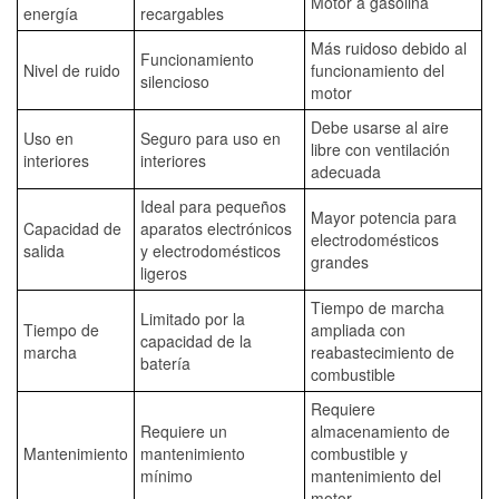
Motor a gasolina
energía
recargables
Más ruidoso debido al
Funcionamiento
Nivel de ruido
funcionamiento del
silencioso
motor
Debe usarse al aire
Uso en
Seguro para uso en
libre con ventilación
interiores
interiores
adecuada
Ideal para pequeños
Mayor potencia para
Capacidad de
aparatos electrónicos
electrodomésticos
salida
y electrodomésticos
grandes
ligeros
Tiempo de marcha
Limitado por la
Tiempo de
ampliada con
capacidad de la
marcha
reabastecimiento de
batería
combustible
Requiere
Requiere un
almacenamiento de
Mantenimiento
mantenimiento
combustible y
mínimo
mantenimiento del
motor