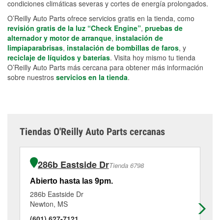
condiciones climáticas severas y cortes de energía prolongados.
O’Reilly Auto Parts ofrece servicios gratis en la tienda, como
revisión gratis de la luz “Check Engine”
,
pruebas de
alternador y motor de arranque
,
instalación de
limpiaparabrisas
,
instalación de bombillas de faros
, y
reciclaje de líquidos y baterías
. Visita hoy mismo tu tienda
O’Reilly Auto Parts más cercana para obtener más información
sobre nuestros
servicios en la tienda
.
Tiendas O'Reilly Auto Parts cercanas
286b Eastside Dr
Tienda 6798
Abierto hasta las 9pm.
Ab
286b Eastside Dr
51
Newton, MS
Ca
(601) 627-7121
(6