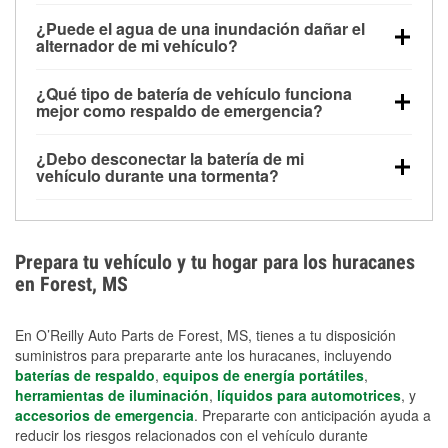
Una batería completamente cargada puede
¿Puede el agua de una inundación dañar el
alimentar pequeños accesorios durante un tiempo
alternador de mi vehículo?
limitado, pero el uso repetido sin conducir el vehículo
Sí. Los alternadores suelen estar montados en la
puede descargarla rápidamente. Se recomienda
¿Qué tipo de batería de vehículo funciona
parte baja del compartimento del motor y pueden
contar con un equipo de carga de respaldo para
mejor como respaldo de emergencia?
dañarse si se sumergen, lo que puede provocar una
cortes prolongados.
Las baterías AGM y marinas se usan comúnmente
falla en el sistema de carga y que la batería se agote
¿Debo desconectar la batería de mi
para aplicaciones de ciclo profundo porque son
días después de la exposición.
vehículo durante una tormenta?
selladas, resistentes a las vibraciones y más
Desconectarla puede ayudar a prevenir ciertas
adecuadas para ciclos repetidos de descarga
sobrecargas eléctricas, pero no te protegerá contra
profunda y recarga.
los daños por inundación. Evitar el agua estancada y
Prepara tu vehículo y tu hogar para los huracanes
preparar opciones de carga de respaldo son
en Forest, MS
medidas de protección más efectivas.
En O’Reilly Auto Parts de Forest, MS, tienes a tu disposición
suministros para prepararte ante los huracanes, incluyendo
baterías de respaldo
,
equipos de energía portátiles
,
herramientas de iluminación
,
líquidos para automotrices
, y
accesorios de emergencia
. Prepararte con anticipación ayuda a
reducir los riesgos relacionados con el vehículo durante