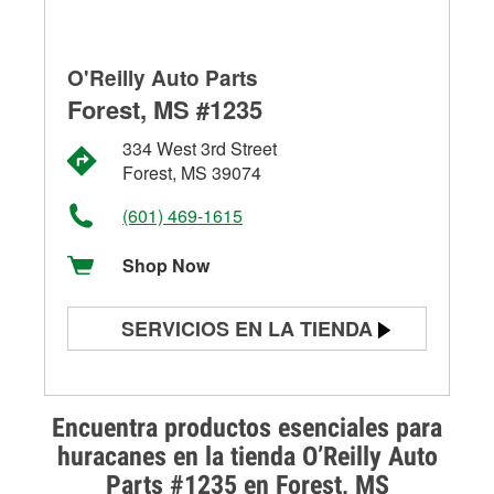
O'Reilly Auto Parts
Forest, MS #1235
334 West 3rd Street
Forest, MS 39074
(601) 469-1615
Shop Now
SERVICIOS EN LA TIENDA
Prueba de batería
Prueba de alternadores y
Encuentra productos esenciales para
arrancadores
huracanes en la tienda O’Reilly Auto
Parts #1235 en Forest, MS
Revisión de la luz "Check Engine"