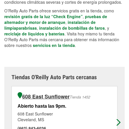
condiciones climáticas severas y cortes de energía prolongados.
O’Reilly Auto Parts ofrece servicios gratis en la tienda, como
revisión gratis de la luz “Check Engine”
,
pruebas de
alternador y motor de arranque
,
instalación de
limpiaparabrisas
,
instalación de bombillas de faros
, y
reciclaje de líquidos y baterías
. Visita hoy mismo tu tienda
O’Reilly Auto Parts más cercana para obtener más información
sobre nuestros
servicios en la tienda
.
Tiendas O'Reilly Auto Parts cercanas
608 East Sunflower
Tienda 1452
Abierto hasta las 9pm.
Ab
608 East Sunflower
19
Cleveland, MS
Gr
(662) 843-6036
(6