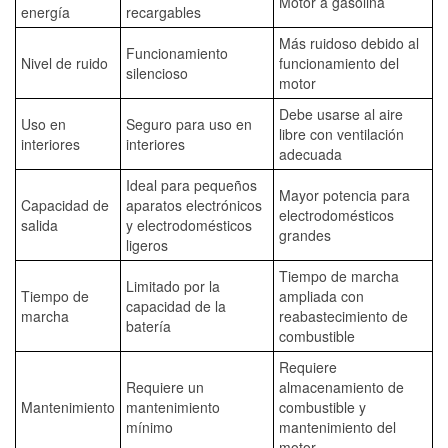
Motor a gasolina
energía
recargables
Más ruidoso debido al
Funcionamiento
Nivel de ruido
funcionamiento del
silencioso
motor
Debe usarse al aire
Uso en
Seguro para uso en
libre con ventilación
interiores
interiores
adecuada
Ideal para pequeños
Mayor potencia para
Capacidad de
aparatos electrónicos
electrodomésticos
salida
y electrodomésticos
grandes
ligeros
Tiempo de marcha
Limitado por la
Tiempo de
ampliada con
capacidad de la
marcha
reabastecimiento de
batería
combustible
Requiere
Requiere un
almacenamiento de
Mantenimiento
mantenimiento
combustible y
mínimo
mantenimiento del
motor