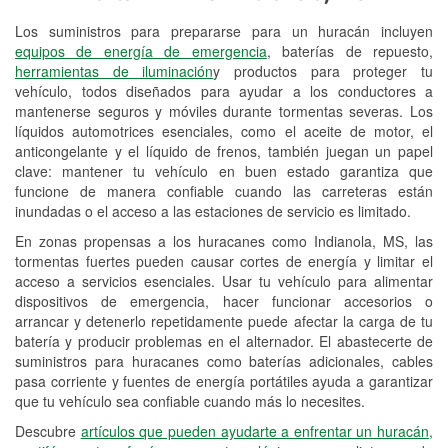
Los suministros para prepararse para un huracán incluyen
Reciclaje de baterías y aceite
equipos de energía de emergencia
, baterías de repuesto,
herramientas de iluminación
y productos para proteger tu
Instalación de bombillas de faros
vehículo, todos diseñados para ayudar a los conductores a
Instalación de limpiaparabrisas
mantenerse seguros y móviles durante tormentas severas. Los
líquidos automotrices esenciales, como el aceite de motor, el
Programa de Préstamo de
anticongelante y el líquido de frenos, también juegan un papel
clave: mantener tu vehículo en buen estado garantiza que
Herramientas
funcione de manera confiable cuando las carreteras están
inundadas o el acceso a las estaciones de servicio es limitado.
Rectificación de tambores y discos de
freno
En zonas propensas a los huracanes como Indianola, MS, las
tormentas fuertes pueden causar cortes de energía y limitar el
Hurricane Supplies
acceso a servicios esenciales. Usar tu vehículo para alimentar
dispositivos de emergencia, hacer funcionar accesorios o
Conoce más
arrancar y detenerlo repetidamente puede afectar la carga de tu
batería y producir problemas en el alternador. El abastecerte de
suministros para huracanes como baterías adicionales, cables
pasa corriente y fuentes de energía portátiles ayuda a garantizar
que tu vehículo sea confiable cuando más lo necesites.
Descubre
artículos que pueden ayudarte a enfrentar un huracán,