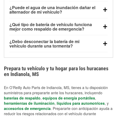
Una batería completamente cargada puede
¿Puede el agua de una inundación dañar el
alimentar pequeños accesorios durante un tiempo
alternador de mi vehículo?
limitado, pero el uso repetido sin conducir el vehículo
Sí. Los alternadores suelen estar montados en la
puede descargarla rápidamente. Se recomienda
¿Qué tipo de batería de vehículo funciona
parte baja del compartimento del motor y pueden
contar con un equipo de carga de respaldo para
mejor como respaldo de emergencia?
dañarse si se sumergen, lo que puede provocar una
cortes prolongados.
Las baterías AGM y marinas se usan comúnmente
falla en el sistema de carga y que la batería se agote
¿Debo desconectar la batería de mi
para aplicaciones de ciclo profundo porque son
días después de la exposición.
vehículo durante una tormenta?
selladas, resistentes a las vibraciones y más
Desconectarla puede ayudar a prevenir ciertas
adecuadas para ciclos repetidos de descarga
sobrecargas eléctricas, pero no te protegerá contra
profunda y recarga.
los daños por inundación. Evitar el agua estancada y
Prepara tu vehículo y tu hogar para los huracanes
preparar opciones de carga de respaldo son
en Indianola, MS
medidas de protección más efectivas.
En O’Reilly Auto Parts de Indianola, MS, tienes a tu disposición
suministros para prepararte ante los huracanes, incluyendo
baterías de respaldo
,
equipos de energía portátiles
,
herramientas de iluminación
,
líquidos para automotrices
, y
accesorios de emergencia
. Prepararte con anticipación ayuda a
reducir los riesgos relacionados con el vehículo durante