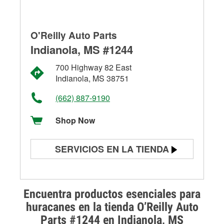
O'Reilly Auto Parts
Indianola, MS #1244
700 Highway 82 East
Indianola, MS 38751
(662) 887-9190
Shop Now
SERVICIOS EN LA TIENDA
Prueba de batería
Prueba de alternadores y
Encuentra productos esenciales para
arrancadores
huracanes en la tienda O’Reilly Auto
Parts #1244 en Indianola, MS
Revisión de la luz "Check Engine"