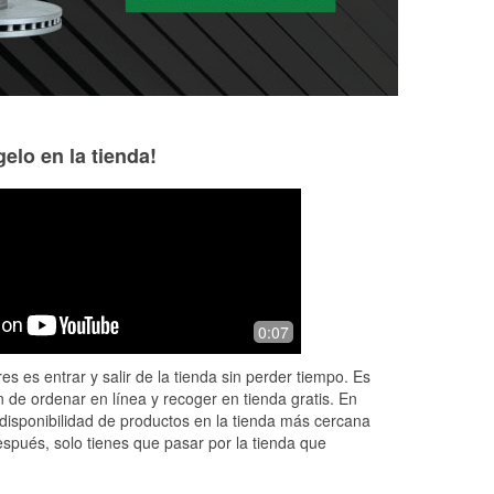
elo en la tienda!
Craig Hardin
michael Hyland
2 months ago
4 months ago
ND
Had a great experience at the local
Always my go to
0:07
oreillys. Professional staff like Marvin
Mardis always improves the hassle of
es es entrar y salir de la tienda sin perder tiempo. Es
buying auto parts. Would defini
...
 de ordenar en línea y recoger en tienda gratis. En
Read More
disponibilidad de productos en la tienda más cercana
espués, solo tienes que pasar por la tienda que