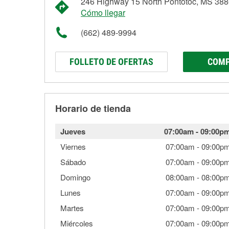
246 Highway 15 North Pontotoc, MS 38
Cómo llegar
(662) 489-9994
FOLLETO DE OFERTAS
COMP
Horario de tienda
Jueves
07:00am
-
09:00p
Viernes
07:00am
-
09:00p
Sábado
07:00am
-
09:00p
Domingo
08:00am
-
08:00p
Lunes
07:00am
-
09:00p
Martes
07:00am
-
09:00p
Miércoles
07:00am
-
09:00p