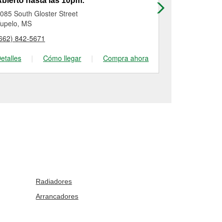
bierto hasta las 10pm.
Abierto has
085 South Gloster Street
2535 Highwa
upelo, MS
Saltillo, MS
662) 842-5671
(662) 869-51
etalles
|
Cómo llegar
|
Compra ahora
Detalles
|
Radiadores
Arrancadores