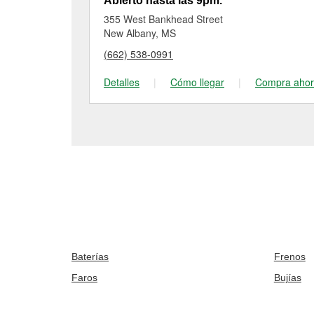
Abierto hasta las 9pm.
355 West Bankhead Street
New Albany, MS
(662) 538-0991
Detalles
|
Cómo llegar
|
Compra aho
Baterías
Frenos
Faros
Bujías