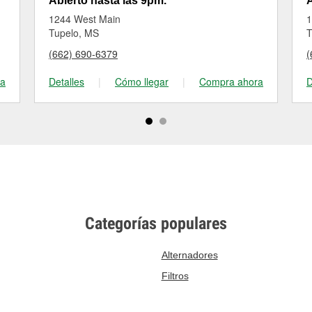
Abierto hasta las 9pm.
A
1244 West Main
1
Tupelo, MS
T
(662) 690-6379
(
ra
Detalles
|
Cómo llegar
|
Compra ahora
D
Categorías populares
Alternadores
Filtros