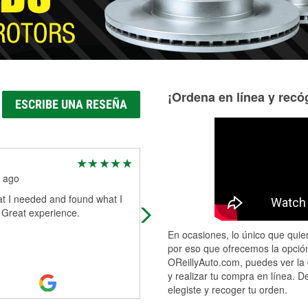
¡Ordena en línea y recóg
ESCRIBE UNA RESEÑA
LUCUS
 ago
1 month ago
t I needed and found what I
GREAT PLACE TO GET PARTS A
 Great experience.
PRICE IS NOT BAD AS WELL
En ocasiones, lo único que quier
por eso que ofrecemos la opción
OReillyAuto.com, puedes ver la 
y realizar tu compra en línea. D
elegiste y recoger tu orden.