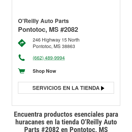
O'Reilly Auto Parts
Pontotoc, MS #2082
246 Highway 15 North
Pontotoc, MS 38863
(662) 489-9994
Shop Now
SERVICIOS EN LA TIENDA
Prueba de batería
Prueba de alternadores y
Encuentra productos esenciales para
arrancadores
huracanes en la tienda O’Reilly Auto
Parts #2082 en Pontotoc, MS
Revisión de la luz "Check Engine"