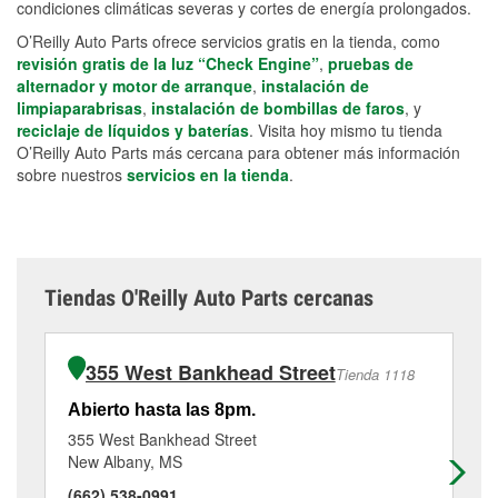
condiciones climáticas severas y cortes de energía prolongados.
O’Reilly Auto Parts ofrece servicios gratis en la tienda, como
revisión gratis de la luz “Check Engine”
,
pruebas de
alternador y motor de arranque
,
instalación de
limpiaparabrisas
,
instalación de bombillas de faros
, y
reciclaje de líquidos y baterías
. Visita hoy mismo tu tienda
O’Reilly Auto Parts más cercana para obtener más información
sobre nuestros
servicios en la tienda
.
Tiendas O'Reilly Auto Parts cercanas
355 West Bankhead Street
Tienda 1118
Abierto hasta las 8pm.
Ab
355 West Bankhead Street
12
New Albany, MS
Tu
(662) 538-0991
(6