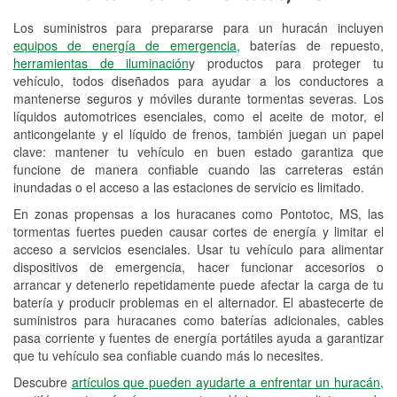
Los suministros para prepararse para un huracán incluyen
Reciclaje de baterías y aceite
equipos de energía de emergencia
, baterías de repuesto,
herramientas de iluminación
y productos para proteger tu
Instalación de bombillas de faros
vehículo, todos diseñados para ayudar a los conductores a
Instalación de limpiaparabrisas
mantenerse seguros y móviles durante tormentas severas. Los
líquidos automotrices esenciales, como el aceite de motor, el
Programa de Préstamo de
anticongelante y el líquido de frenos, también juegan un papel
clave: mantener tu vehículo en buen estado garantiza que
Herramientas
funcione de manera confiable cuando las carreteras están
inundadas o el acceso a las estaciones de servicio es limitado.
Rectificación de tambores y discos de
freno
En zonas propensas a los huracanes como Pontotoc, MS, las
tormentas fuertes pueden causar cortes de energía y limitar el
Mangueras hidráulicas a la medida
acceso a servicios esenciales. Usar tu vehículo para alimentar
dispositivos de emergencia, hacer funcionar accesorios o
Hurricane Supplies
arrancar y detenerlo repetidamente puede afectar la carga de tu
batería y producir problemas en el alternador. El abastecerte de
Conoce más
suministros para huracanes como baterías adicionales, cables
pasa corriente y fuentes de energía portátiles ayuda a garantizar
que tu vehículo sea confiable cuando más lo necesites.
Descubre
artículos que pueden ayudarte a enfrentar un huracán,