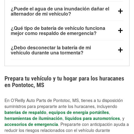
Una batería completamente cargada puede
¿Puede el agua de una inundación dañar el
alimentar pequeños accesorios durante un tiempo
alternador de mi vehículo?
limitado, pero el uso repetido sin conducir el vehículo
Sí. Los alternadores suelen estar montados en la
puede descargarla rápidamente. Se recomienda
¿Qué tipo de batería de vehículo funciona
parte baja del compartimento del motor y pueden
contar con un equipo de carga de respaldo para
mejor como respaldo de emergencia?
dañarse si se sumergen, lo que puede provocar una
cortes prolongados.
Las baterías AGM y marinas se usan comúnmente
falla en el sistema de carga y que la batería se agote
¿Debo desconectar la batería de mi
para aplicaciones de ciclo profundo porque son
días después de la exposición.
vehículo durante una tormenta?
selladas, resistentes a las vibraciones y más
Desconectarla puede ayudar a prevenir ciertas
adecuadas para ciclos repetidos de descarga
sobrecargas eléctricas, pero no te protegerá contra
profunda y recarga.
los daños por inundación. Evitar el agua estancada y
Prepara tu vehículo y tu hogar para los huracanes
preparar opciones de carga de respaldo son
en Pontotoc, MS
medidas de protección más efectivas.
En O’Reilly Auto Parts de Pontotoc, MS, tienes a tu disposición
suministros para prepararte ante los huracanes, incluyendo
baterías de respaldo
,
equipos de energía portátiles
,
herramientas de iluminación
,
líquidos para automotrices
, y
accesorios de emergencia
. Prepararte con anticipación ayuda a
reducir los riesgos relacionados con el vehículo durante