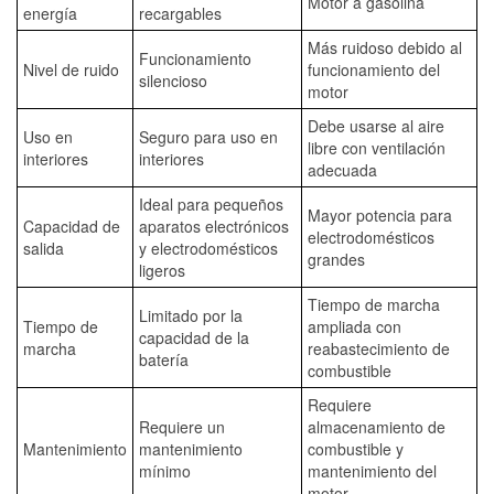
Motor a gasolina
energía
recargables
Más ruidoso debido al
Funcionamiento
Nivel de ruido
funcionamiento del
silencioso
motor
Debe usarse al aire
Uso en
Seguro para uso en
libre con ventilación
interiores
interiores
adecuada
Ideal para pequeños
Mayor potencia para
Capacidad de
aparatos electrónicos
electrodomésticos
salida
y electrodomésticos
grandes
ligeros
Tiempo de marcha
Limitado por la
Tiempo de
ampliada con
capacidad de la
marcha
reabastecimiento de
batería
combustible
Requiere
Requiere un
almacenamiento de
Mantenimiento
mantenimiento
combustible y
mínimo
mantenimiento del
motor