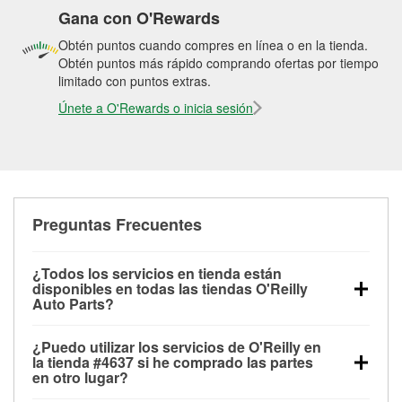
Gana con O'Rewards
Obtén puntos cuando compres en línea o en la tienda.
Obtén puntos más rápido comprando ofertas por tiempo
limitado con puntos extras.
Únete a O'Rewards o inicia sesión
Preguntas Frecuentes
¿Todos los servicios en tienda están
disponibles en todas las tiendas O'Reilly
Auto Parts?
Todos los servicios gratuitos de tienda, incluyendo
¿Puedo utilizar los servicios de O'Reilly en
las pruebas de batería, pruebas de alternador y
la tienda #4637 si he comprado las partes
motor de arranque, revisión de la luz “Check Engine”
en otro lugar?
con O'Reilly VeriScan® e instalación de