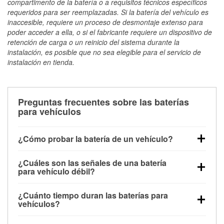
compartimento de la batería o a requisitos técnicos específicos
requeridos para ser reemplazadas. Si la batería del vehículo es
inaccesible, requiere un proceso de desmontaje extenso para
poder acceder a ella, o si el fabricante requiere un dispositivo de
retención de carga o un reinicio del sistema durante la
instalación, es posible que no sea elegible para el servicio de
instalación en tienda.
Preguntas frecuentes sobre las baterías
para vehículos
¿Cómo probar la batería de un vehículo?
Puedes probar la batería de un vehículo de varias
¿Cuáles son las señales de una batería
maneras. El método más rápido es utilizar un
para vehículo débil?
multímetro: con el vehículo apagado, conecta los
Una batería débil suele dar algunas señales de
cables a las terminales de la batería y verifica el
¿Cuánto tiempo duran las baterías para
advertencia. Un arranque lento del motor, faros
voltaje: una batería en buen estado y totalmente
vehículos?
tenues, chasquidos al girar la llave o luces de
cargada debería indicar unos 12.6 voltios. Es
La mayoría de las baterías para vehículos duran
advertencia en el tablero pueden ser indicaciones de
importante saber que las baterías descargadas a