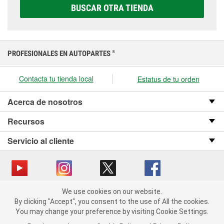
elegir la que sea correcta para tu vehículo y
BUSCAR OTRA TIENDA
presupuesto.
PROFESIONALES EN AUTOPARTES
®
Contacta tu tienda local
Estatus de tu orden
Acerca de nosotros
Recursos
Servicio al cliente
We use cookies on our website.
Copyright © 2008-2026 O’Reilly Auto Parts v OST_3.2.0.0.729 (3) cv1361
We use cookies on our website. By clicking "Accept", you consent
By clicking "Accept", you consent to the use of All the cookies.
catalog_main
to the use of All the cookies.
You may change your preference by visiting Cookie Settings.
You may change your preference by visiting Cookie Settings.
Política de privacidad
Ley de transparencia en las cadenas de suministro