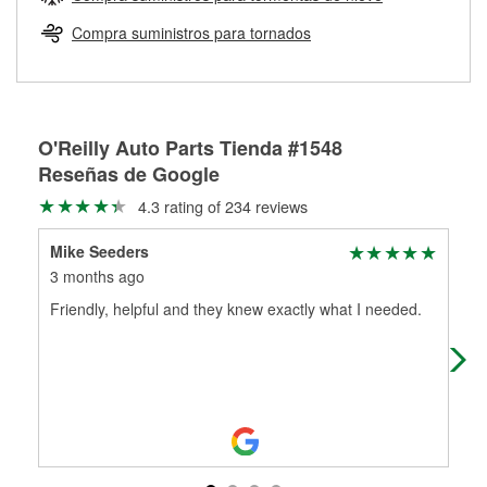
Más información sobre el Programa de Préstamo de
ser rectificados con seguridad. Si tus tambores o discos no
Herramientas de O'Reilly
pueden ser reutilizados, podemos ayudarte a encontrar las
Compra suministros para tornados
partes de reemplazo correctas para tu reparación.
Rectificación de tambores y discos de freno
O'Reilly Auto Parts Tienda #1548
Reseñas de Google
4.3 rating of 234 reviews
Mike Seeders
Sar
3 months ago
4 m
Friendly, helpful and they knew exactly what I needed.
Alw
gan
whe