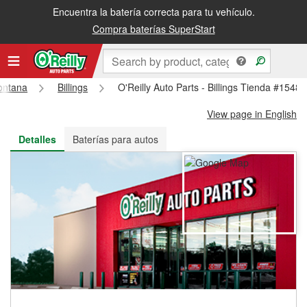
Encuentra la batería correcta para tu vehículo.
Recibe tu orden gratis al día siguiente o recógela en la tienda
Compra baterías SuperStart
ontana
Billings
O'Reilly Auto Parts - Billings Tienda #1548
View page in English
Detalles
Baterías para autos