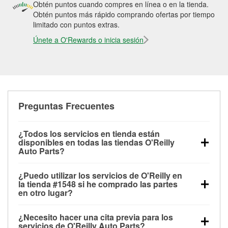
Obtén puntos cuando compres en línea o en la tienda.
Obtén puntos más rápido comprando ofertas por tiempo
limitado con puntos extras.
Únete a O'Rewards o inicia sesión
Preguntas Frecuentes
¿Todos los servicios en tienda están
disponibles en todas las tiendas O'Reilly
Auto Parts?
Todos los servicios gratuitos de tienda, incluyendo
¿Puedo utilizar los servicios de O'Reilly en
las pruebas de batería, pruebas de alternador y
la tienda #1548 si he comprado las partes
motor de arranque, revisión de la luz “Check Engine”
en otro lugar?
con O'Reilly VeriScan® e instalación de
Puedes solicitar la mayoría de los servicios en tienda
limpiaparabrisas o bombillas, están disponibles en
¿Necesito hacer una cita previa para los
de O'Reilly Auto Parts que estén disponibles en la
todas las tiendas O'Reilly Auto Parts. La tienda
servicios de O'Reilly Auto Parts?