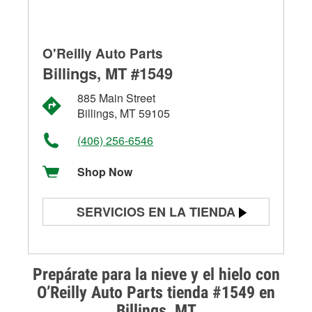
O'Reilly Auto Parts
Billings, MT #1549
885 Main Street
Billings, MT 59105
(406) 256-6546
Shop Now
SERVICIOS EN LA TIENDA
Prueba de batería
Prueba de alternadores y
Prepárate para la nieve y el hielo con
arrancadores
O’Reilly Auto Parts tienda #1549 en
Billings, MT