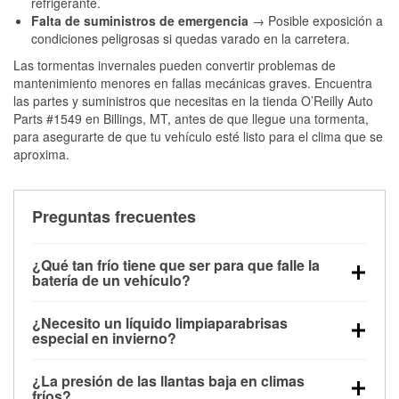
refrigerante.
Falta de suministros de emergencia
→ Posible exposición a
condiciones peligrosas si quedas varado en la carretera.
Las tormentas invernales pueden convertir problemas de
mantenimiento menores en fallas mecánicas graves. Encuentra
las partes y suministros que necesitas en la tienda O’Reilly Auto
Parts #1549 en Billings, MT, antes de que llegue una tormenta,
para asegurarte de que tu vehículo esté listo para el clima que se
aproxima.
Preguntas frecuentes
¿Qué tan frío tiene que ser para que falle la
batería de un vehículo?
La capacidad de la batería comienza a disminuir por
¿Necesito un líquido limpiaparabrisas
debajo de los 32 °F y puede perder hasta la mitad de
especial en invierno?
su potencia de arranque cerca de los 0 °F, lo que
Sí. El líquido limpiaparabrisas para invierno resiste
aumenta la probabilidad de que el vehículo no
¿La presión de las llantas baja en climas
la congelación y ayuda a disolver la sal y la nieve
arranque.
fríos?