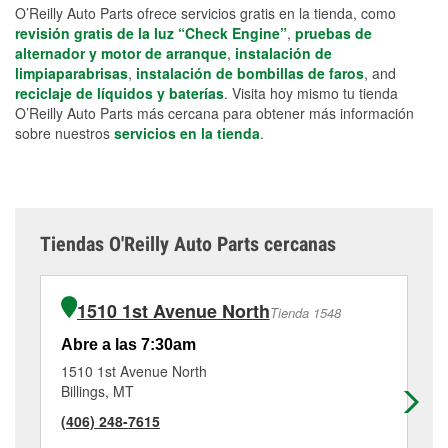
O’Reilly Auto Parts ofrece servicios gratis en la tienda, como
revisión gratis de la luz “Check Engine”
,
pruebas de
alternador y motor de arranque
,
instalación de
limpiaparabrisas
,
instalación de bombillas de faros
, and
reciclaje de líquidos y baterías
. Visita hoy mismo tu tienda
O’Reilly Auto Parts más cercana para obtener más información
sobre nuestros
servicios en la tienda
.
Tiendas O'Reilly Auto Parts cercanas
1510 1st Avenue North
Tienda 1548
Abre a las 7:30am
Ab
1510 1st Avenue North
14
Billings, MT
Bil
(406) 248-7615
(4