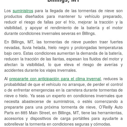
Revisión de la luz "Check Engine"
Los
suministros
para la llegada de las tormentas de nieve son
Reciclaje de baterías y aceite
productos diseñados para mantener tu vehículo preparado,
reducir el riesgo de fallas por el frío, mejorar la tracción y la
Instalación de bombillas de faros
visibilidad, y apoyar el rendimiento de la batería y el motor
Instalación de limpiaparabrisas
durante condiciones invernales severas en Billings.
En Billings, MT, las tormentas de nieve pueden traer fuertes
Programa de Préstamo de
nevadas, lluvia helada, hielo negro y prolongadas temperaturas
Herramientas
bajo cero. Estas condiciones aumentan la demanda de la batería,
reducen la tracción de las llantas, espesan los fluidos del motor y
Rectificación de tambores y discos de
afectan la visibilidad, lo que eleva el riesgo de averías y
freno
accidentes durante los viajes invernales.
Al
prepararte con anticipación para el clima invernal
, reduces la
Snowstorm Supplies
probabilidad de que el vehículo no arranque, de perder el control
o de enfrentar emergencias en la carretera durante tormentas de
Tornado Supplies
nieve o hielo. Ya seas un experto en condiciones invernales que
Conoce más
necesita abastecerse de suministros, o estés comenzando a
prepararte para una próxima tormenta de nieve, O’Reilly Auto
Parts en 885 Main Street, en Billings, MT, tiene las herramientas,
accesorios y dispositivos de carga portátiles para ayudarte a
sobrellevar la tormenta en condiciones seguras y cómodas.