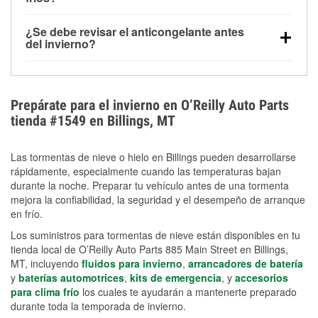
derretida en la carretera para mejorar la visibilidad.
Sí. La presión de las llantas normalmente disminuye
¿Se debe revisar el anticongelante antes
alrededor de 1 PSI por cada 10 °F que baja la
del invierno?
temperatura. Puedes obtener más información sobre
Sí. Una mezcla adecuada del anticongelante protege
la baja presión en invierno en nuestro artículo.
el motor contra la congelación, las grietas internas y
el sobrecalentamiento en condiciones de frío
Prepárate para el invierno en O’Reilly Auto Parts
extremo. Aprende cómo comprobar la protección
tienda #1549 en Billings, MT
anticongelante en nuestra sección How-To.
Las tormentas de nieve o hielo en Billings pueden desarrollarse
rápidamente, especialmente cuando las temperaturas bajan
durante la noche. Preparar tu vehículo antes de una tormenta
mejora la confiabilidad, la seguridad y el desempeño de arranque
en frío.
Los suministros para tormentas de nieve están disponibles en tu
tienda local de O’Reilly Auto Parts 885 Main Street en Billings,
MT, incluyendo
fluidos para invierno
,
arrancadores de batería
y
baterías automotrices
,
kits de emergencia
, y
accesorios
para clima frío
los cuales te ayudarán a mantenerte preparado
durante toda la temporada de invierno.