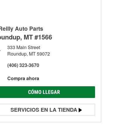
Reilly Auto Parts
undup, MT #1566
333 Main Street
Roundup, MT 59072
(406) 323-3670
Compra ahora
CÓMO LLEGAR
SERVICIOS EN LA TIENDA
Prueba de batería