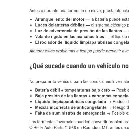
Antes o durante una tormenta de nieve, presta atención
Arranque lento del motor
— la batería puede estar
Luces delanteras débiles
— el sistema eléctrico 
Luz de advertencia de presión de las llantas
— e
Volante rígido en las mañanas frías
— el líquido d
El rociador del líquido limpiaparabrisas congel
Atender estos problemas a tiempo puede prevenir aver
¿Qué sucede cuando un vehículo no 
No preparar tu vehículo para las condiciones invern
Batería débil + temperaturas bajo cero
→ Posible
Baja presión de las llantas + carreteras congel
Líquido limpiaparabrisas congelado
→ Reduce la
Mezcla incorrecta de anticongelante
→ Riesgo de
Falta de suministros de emergencia
→ Posible ex
Las tormentas invernales pueden convertir problemas 
O’Reilly Auto Parts #1566 en Roundup, MT, antes de qu