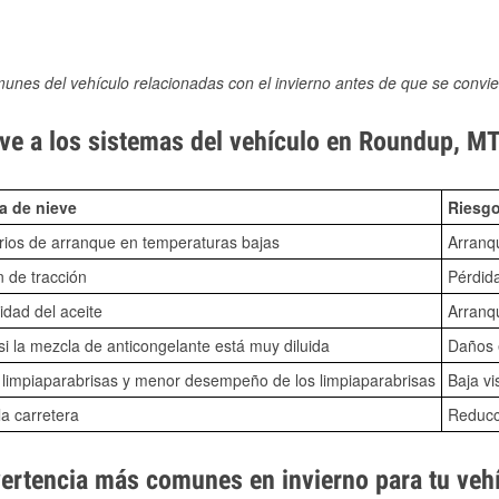
munes del vehículo relacionadas con el invierno antes de que se convie
ve a los sistemas del vehículo en Roundup, M
a de nieve
Riesgo
ios de arranque en temperaturas bajas
Arranq
n de tracción
Pérdida
idad del aceite
Arranqu
i la mezcla de anticongelante está muy diluida
Daños e
o limpiaparabrisas y menor desempeño de los limpiaparabrisas
Baja vi
la carretera
Reducci
vertencia más comunes en invierno para tu veh