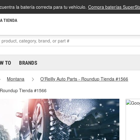
cuentra la batería correcta para tu vehículo.
Compra baterías SuperSta
LA TIENDA
W TO
BRANDS
Montana
O'Reilly Auto Parts - Roundup Tienda #1566
- Roundup Tienda #1566