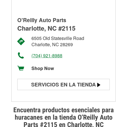
O'Reilly Auto Parts
Charlotte, NC #2115
6505 Old Statesville Road
Charlotte, NC 28269
(704) 921-8988
Shop Now
SERVICIOS EN LA TIENDA
Prueba de batería
Prueba de alternadores y
Encuentra productos esenciales para
arrancadores
huracanes en la tienda O’Reilly Auto
Parts #2115 en Charlotte, NC
Revisión de la luz "Check Engine"