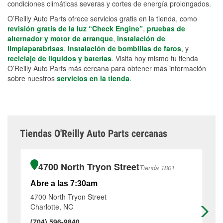
condiciones climáticas severas y cortes de energía prolongados.
O’Reilly Auto Parts ofrece servicios gratis en la tienda, como
revisión gratis de la luz “Check Engine”
,
pruebas de
alternador y motor de arranque
,
instalación de
limpiaparabrisas
,
instalación de bombillas de faros
, y
reciclaje de líquidos y baterías
. Visita hoy mismo tu tienda
O’Reilly Auto Parts más cercana para obtener más información
sobre nuestros
servicios en la tienda
.
Tiendas O'Reilly Auto Parts cercanas
4700 North Tryon Street
Tienda 1801
Abre a las 7:30am
Ab
4700 North Tryon Street
10
Charlotte, NC
Ch
(704) 596-9840
(9