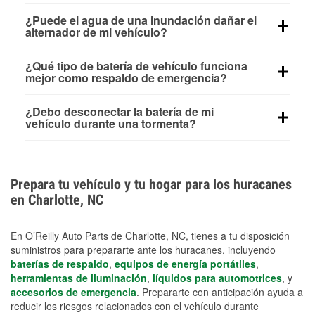
Una batería completamente cargada puede
¿Puede el agua de una inundación dañar el
alimentar pequeños accesorios durante un tiempo
alternador de mi vehículo?
limitado, pero el uso repetido sin conducir el vehículo
Sí. Los alternadores suelen estar montados en la
puede descargarla rápidamente. Se recomienda
¿Qué tipo de batería de vehículo funciona
parte baja del compartimento del motor y pueden
contar con un equipo de carga de respaldo para
mejor como respaldo de emergencia?
dañarse si se sumergen, lo que puede provocar una
cortes prolongados.
Las baterías AGM y marinas se usan comúnmente
falla en el sistema de carga y que la batería se agote
¿Debo desconectar la batería de mi
para aplicaciones de ciclo profundo porque son
días después de la exposición.
vehículo durante una tormenta?
selladas, resistentes a las vibraciones y más
Desconectarla puede ayudar a prevenir ciertas
adecuadas para ciclos repetidos de descarga
sobrecargas eléctricas, pero no te protegerá contra
profunda y recarga.
los daños por inundación. Evitar el agua estancada y
Prepara tu vehículo y tu hogar para los huracanes
preparar opciones de carga de respaldo son
en Charlotte, NC
medidas de protección más efectivas.
En O’Reilly Auto Parts de Charlotte, NC, tienes a tu disposición
suministros para prepararte ante los huracanes, incluyendo
baterías de respaldo
,
equipos de energía portátiles
,
herramientas de iluminación
,
líquidos para automotrices
, y
accesorios de emergencia
. Prepararte con anticipación ayuda a
reducir los riesgos relacionados con el vehículo durante