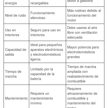
Motor a gasolina
energía
recargables
Más ruidoso debido al
Funcionamiento
Nivel de ruido
funcionamiento del
silencioso
motor
Debe usarse al aire
Uso en
Seguro para uso en
libre con ventilación
interiores
interiores
adecuada
Ideal para pequeños
Mayor potencia para
Capacidad de
aparatos electrónicos
electrodomésticos
salida
y electrodomésticos
grandes
ligeros
Tiempo de marcha
Limitado por la
Tiempo de
ampliada con
capacidad de la
marcha
reabastecimiento de
batería
combustible
Requiere
Requiere un
almacenamiento de
Mantenimiento
mantenimiento
combustible y
mínimo
mantenimiento del
motor