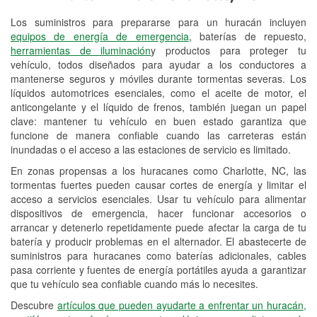
Los suministros para prepararse para un huracán incluyen
Reciclaje de baterías y aceite
equipos de energía de emergencia
, baterías de repuesto,
herramientas de iluminación
y productos para proteger tu
Instalación de bombillas de faros
vehículo, todos diseñados para ayudar a los conductores a
Instalación de limpiaparabrisas
mantenerse seguros y móviles durante tormentas severas. Los
líquidos automotrices esenciales, como el aceite de motor, el
Programa de Préstamo de
anticongelante y el líquido de frenos, también juegan un papel
clave: mantener tu vehículo en buen estado garantiza que
Herramientas
funcione de manera confiable cuando las carreteras están
inundadas o el acceso a las estaciones de servicio es limitado.
Rectificación de tambores y discos de
freno
En zonas propensas a los huracanes como Charlotte, NC, las
tormentas fuertes pueden causar cortes de energía y limitar el
Hurricane Supplies
acceso a servicios esenciales. Usar tu vehículo para alimentar
dispositivos de emergencia, hacer funcionar accesorios o
Conoce más
arrancar y detenerlo repetidamente puede afectar la carga de tu
batería y producir problemas en el alternador. El abastecerte de
suministros para huracanes como baterías adicionales, cables
pasa corriente y fuentes de energía portátiles ayuda a garantizar
que tu vehículo sea confiable cuando más lo necesites.
Descubre
artículos que pueden ayudarte a enfrentar un huracán,