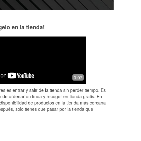
elo en la tienda!
Will Ellis
888 Entertainme
4 months ago
5 months ago
k
The staff knows their stuff and they are
Samuel the manag
0:07
extremely helpful. I have worked with
hecka love. He h
them for years and have never been
he saved me in the
es es entrar y salir de la tienda sin perder tiempo. Es
disappointed. The manager is am
...
a truck camper a
 de ordenar en línea y recoger en tienda gratis. En
Read More
wir
...
Read More
disponibilidad de productos en la tienda más cercana
espués, solo tienes que pasar por la tienda que