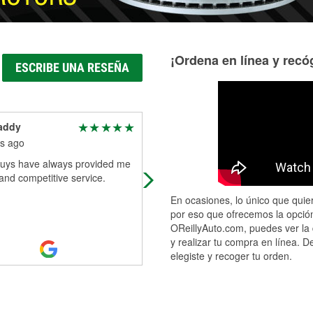
¡Ordena en línea y recóg
ESCRIBE UNA RESEÑA
addy
Marie M
s ago
3 months ago
uys have always provided me
Sam was so nice and helpful! Than
 and competitive service.
you so much again Sam!
En ocasiones, lo único que quier
por eso que ofrecemos la opción
OReillyAuto.com, puedes ver la 
y realizar tu compra en línea. D
elegiste y recoger tu orden.