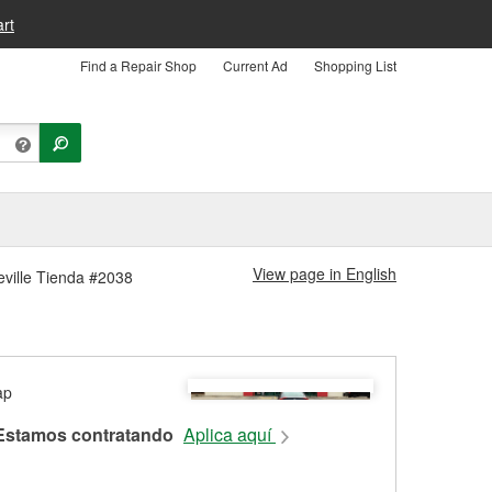
rt
Find a Repair Shop
Current Ad
Shopping List
View page in English
teville Tienda #2038
Estamos contratando
Aplica aquí