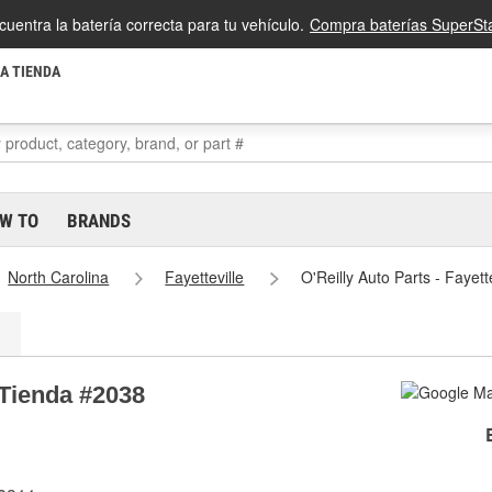
cuentra la batería correcta para tu vehículo.
Compra baterías SuperSta
LA TIENDA
W TO
BRANDS
North Carolina
Fayetteville
O'Reilly Auto Parts - Fayet
e Tienda #2038