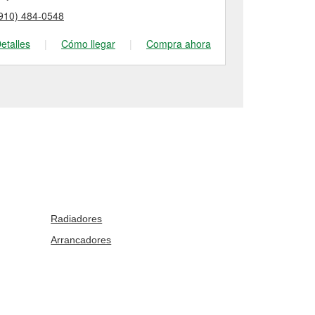
910) 484-0548
(910) 764-48
etalles
|
Cómo llegar
|
Compra ahora
Detalles
|
Radiadores
Arrancadores