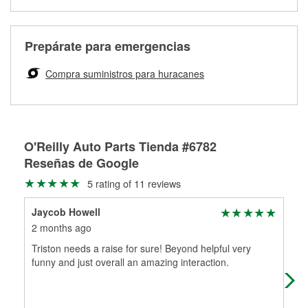
para realizar diagnósticos y reparaciones en tu vehículo. El
GRATIS.
limpiaparabrisas. También puedes ordenar tus
O'Reilly Auto Parts ofrece servicios en tienda de
Programa de Préstamo de Herramientas de O'Reilly Auto
limpiaparabrisas en línea y pedir que te los instalemos
rectificación de tambores y discos de freno para ayudarte a
Parts incluye más de 80 herramientas especializadas
cuando los recojas en la tienda.
realizar una reparación completa de frenos. Cuando
disponibles para rentar, solamente es necesario dejar un
Prepárate para emergencias
traigas tus partes de frenos, nuestros profesionales
Te instalamos GRATIS tus limpiaparabrisas
depósito reembolsable cuando las recojas.
medirán tus tambores o discos para determinar si pueden
Compra suministros para huracanes
Más información sobre el Programa de Préstamo de
ser rectificados con seguridad. Si tus tambores o discos no
Herramientas de O'Reilly
pueden ser reutilizados, podemos ayudarte a encontrar las
partes de reemplazo correctas para tu reparación.
Rectificación de tambores y discos de freno
O'Reilly Auto Parts Tienda #6782
Reseñas de Google
5 rating of 11 reviews
Jaycob Howell
Mak
2 months ago
2 m
Triston needs a raise for sure! Beyond helpful very
tri
funny and just overall an amazing interaction.
i’v
aut