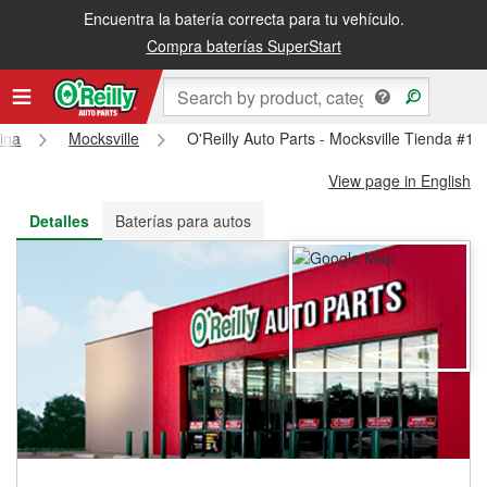
Encuentra la batería correcta para tu vehículo.
Recibe tu orden gratis al día siguiente o recógela en la tienda
Compra baterías SuperStart
ina
Mocksville
O'Reilly Auto Parts - Mocksville Tienda #10
View page in English
Detalles
Baterías para autos