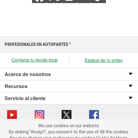
PROFESIONALES EN AUTOPARTES
®
Contacta tu tienda local
Estatus de tu orden
Acerca de nosotros
Recursos
Servicio al cliente
We use cookies on our website.
We use cookies on our website. By clicking "Accept", you consent
Copyright © 2008-2026 O’Reilly Auto Parts v OST_3.2.0.0.729 (3) cv1361
By clicking "Accept", you consent to the use of All the cookies.
to the use of All the cookies.
catalog_main