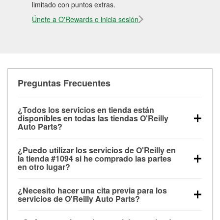
limitado con puntos extras.
Únete a O'Rewards o inicia sesión
Preguntas Frecuentes
¿Todos los servicios en tienda están
disponibles en todas las tiendas O'Reilly
Auto Parts?
Todos los servicios gratuitos de tienda, incluyendo
¿Puedo utilizar los servicios de O'Reilly en
las pruebas de batería, pruebas de alternador y
la tienda #1094 si he comprado las partes
motor de arranque, revisión de la luz “Check Engine”
en otro lugar?
con O'Reilly VeriScan® e instalación de
Puedes solicitar la mayoría de los servicios en tienda
limpiaparabrisas o bombillas, están disponibles en
¿Necesito hacer una cita previa para los
de O'Reilly Auto Parts que estén disponibles en la
todas las tiendas O'Reilly Auto Parts. La tienda
servicios de O'Reilly Auto Parts?
tienda #1094 de Mocksville, NC aunque hayas
O'Reilly #1094 de Mocksville, NC también ofrece
No es necesario agendar una cita para ninguno de
comprado las partes en otro sitio. Los servicios como
servicios especializados como:
reciclaje de baterías