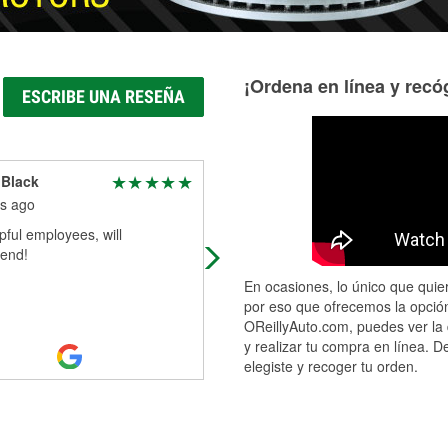
¡Ordena en línea y recóg
ESCRIBE UNA RESEÑA
 Black
Chris G
s ago
5 months ago
pful employees, will
Great down to earth staff
end!
En ocasiones, lo único que quier
por eso que ofrecemos la opción
OReillyAuto.com, puedes ver la 
y realizar tu compra en línea. D
elegiste y recoger tu orden.