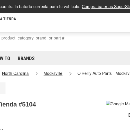
cuentra la batería correcta para tu vehículo.
Compra baterías SuperSta
LA TIENDA
W TO
BRANDS
North Carolina
Mocksville
O'Reilly Auto Parts - Mocksv
 Tienda #5104