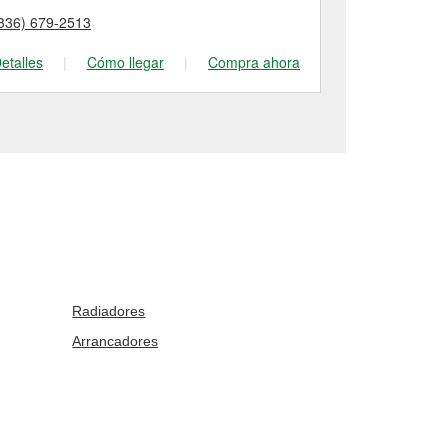
336) 679-2513
(704) 278-83
etalles
|
Cómo llegar
|
Compra ahora
Detalles
|
Radiadores
Arrancadores