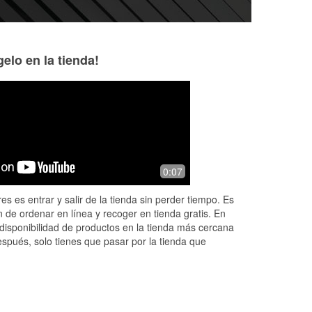
elo en la tienda!
Cindy Fink
Radiant Firefly
8 months ago
9 months ago
Generally have what I need, or can
I've been in there 
0:07
get it quickly.
past couple weeks
I've encountered s
es es entrar y salir de la tienda sin perder tiempo. Es
very courteous. He
 de ordenar en línea y recoger en tienda gratis. En
Read More
disponibilidad de productos en la tienda más cercana
espués, solo tienes que pasar por la tienda que