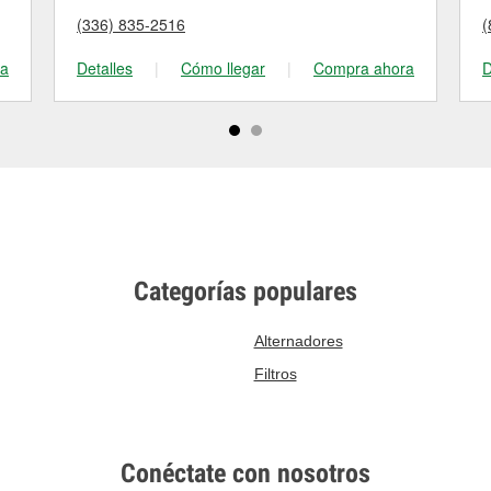
(336) 835-2516
(
ra
Detalles
|
Cómo llegar
|
Compra ahora
D
Categorías populares
Alternadores
Filtros
Conéctate con nosotros