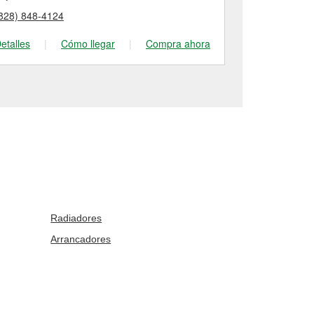
828) 848-4124
(336) 372-58
etalles
|
Cómo llegar
|
Compra ahora
Detalles
|
Radiadores
Arrancadores