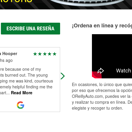
¡Ordena en línea y recóg
ESCRIBE UNA RESEÑA
 Hooper
Victoria
hs ago
10 months ago
re because one of my
Knowledgeable and friendly staff!
hts burned out. The young
ping me was kind, courteous
En ocasiones, lo único que quier
emely helpful finding me the
por eso que ofrecemos la opción
part
...
Read More
OReillyAuto.com, puedes ver la 
y realizar tu compra en línea. D
elegiste y recoger tu orden.