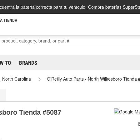
cuentra la batería correcta para tu vehículo.
Compra baterías SuperSta
LA TIENDA
W TO
BRANDS
North Carolina
O'Reilly Auto Parts - North Wilkesboro Tienda
esboro Tienda #5087