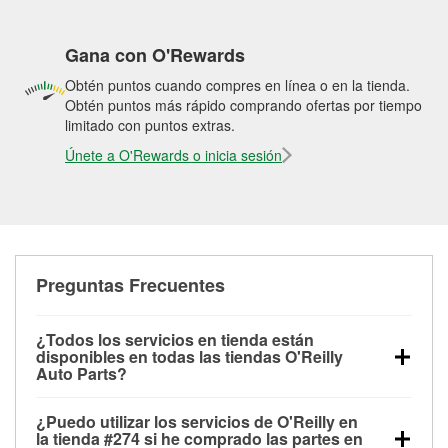
Gana con O'Rewards
Obtén puntos cuando compres en línea o en la tienda.
Obtén puntos más rápido comprando ofertas por tiempo
limitado con puntos extras.
Únete a O'Rewards o inicia sesión
Preguntas Frecuentes
¿Todos los servicios en tienda están
disponibles en todas las tiendas O'Reilly
Auto Parts?
Todos los servicios gratuitos de tienda, incluyendo
¿Puedo utilizar los servicios de O'Reilly en
las pruebas de batería, pruebas de alternador y
la tienda #274 si he comprado las partes en