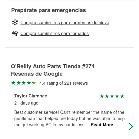
cerca de una de nuestras más de 1400 tiendas O'Reilly
medirán tus tambores o discos para determinar si pueden
Auto Parts que ofrecen este servicio, trae la manguera
Más información sobre el Programa de Préstamo de
ser rectificados con seguridad. Si tus tambores o discos no
Prepárate para emergencias
averiada o determina los acoplamientos y la longitud
Herramientas de O'Reilly
pueden ser reutilizados, podemos ayudarte a encontrar las
adecuados para que te construyamos una nueva. O'Reilly
partes de reemplazo correctas para tu reparación.
Compra suministros para tormentas de nieve
Auto Parts tiene las mangueras y los acoples adecuados
Rectificación de tambores y discos de freno
para reparar el sistema hidráulico de tu maquinaria
Compra suministros para tornados
agrícola o de construcción.
Más información acerca del servicio de mangueras
hidráulicas a la medida en tu tienda local
O'Reilly Auto Parts Tienda #274
Reseñas de Google
4.4 rating of 221 reviews
Taylor Clarence
And
21 days ago
1 m
Best customer service! Can't remember the name of the
Tha
gentleman that helped me today but he was able to help
and
me get working AC in my car in less
...
Read More
you 