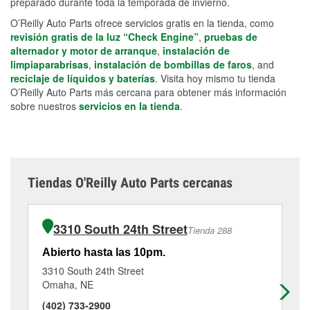
preparado durante toda la temporada de invierno.
O’Reilly Auto Parts ofrece servicios gratis en la tienda, como
revisión gratis de la luz “Check Engine”
,
pruebas de
alternador y motor de arranque
,
instalación de
limpiaparabrisas
,
instalación de bombillas de faros
, and
reciclaje de líquidos y baterías
. Visita hoy mismo tu tienda
O’Reilly Auto Parts más cercana para obtener más información
sobre nuestros
servicios en la tienda
.
Tiendas O'Reilly Auto Parts cercanas
3310 South 24th Street
Tienda 288
Abierto hasta las 10pm.
Ab
3310 South 24th Street
45
Omaha, NE
Om
(402) 733-2900
(4