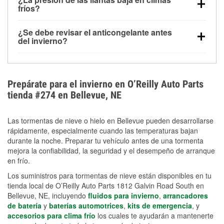
la congelación y ayuda a disolver la sal y la nieve
arranque.
fríos?
derretida en la carretera para mejorar la visibilidad.
Sí. La presión de las llantas normalmente disminuye
¿Se debe revisar el anticongelante antes
alrededor de 1 PSI por cada 10 °F que baja la
del invierno?
temperatura. Puedes obtener más información sobre
Sí. Una mezcla adecuada del anticongelante protege
la baja presión en invierno en nuestro artículo.
el motor contra la congelación, las grietas internas y
el sobrecalentamiento en condiciones de frío
Prepárate para el invierno en O’Reilly Auto Parts
extremo. Aprende cómo comprobar la protección
tienda #274 en Bellevue, NE
anticongelante en nuestra sección How-To.
Las tormentas de nieve o hielo en Bellevue pueden desarrollarse
rápidamente, especialmente cuando las temperaturas bajan
durante la noche. Preparar tu vehículo antes de una tormenta
mejora la confiabilidad, la seguridad y el desempeño de arranque
en frío.
Los suministros para tormentas de nieve están disponibles en tu
tienda local de O’Reilly Auto Parts 1812 Galvin Road South en
Bellevue, NE, incluyendo
fluidos para invierno
,
arrancadores
de batería
y
baterías automotrices
,
kits de emergencia
, y
accesorios para clima frío
los cuales te ayudarán a mantenerte