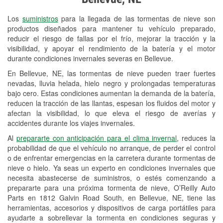
Revisión de la luz "Check Engine"
Los
suministros
para la llegada de las tormentas de nieve son
Reciclaje de baterías y aceite
productos diseñados para mantener tu vehículo preparado,
reducir el riesgo de fallas por el frío, mejorar la tracción y la
Instalación de bombillas de faros
visibilidad, y apoyar el rendimiento de la batería y el motor
Instalación de limpiaparabrisas
durante condiciones invernales severas en Bellevue.
En Bellevue, NE, las tormentas de nieve pueden traer fuertes
Programa de Préstamo de
nevadas, lluvia helada, hielo negro y prolongadas temperaturas
Herramientas
bajo cero. Estas condiciones aumentan la demanda de la batería,
reducen la tracción de las llantas, espesan los fluidos del motor y
Rectificación de tambores y discos de
afectan la visibilidad, lo que eleva el riesgo de averías y
freno
accidentes durante los viajes invernales.
Al
prepararte con anticipación para el clima invernal
, reduces la
Mangueras hidráulicas a la medida
probabilidad de que el vehículo no arranque, de perder el control
o de enfrentar emergencias en la carretera durante tormentas de
Snowstorm Supplies
nieve o hielo. Ya seas un experto en condiciones invernales que
necesita abastecerse de suministros, o estés comenzando a
Tornado Supplies
prepararte para una próxima tormenta de nieve, O’Reilly Auto
Conoce más
Parts en 1812 Galvin Road South, en Bellevue, NE, tiene las
herramientas, accesorios y dispositivos de carga portátiles para
ayudarte a sobrellevar la tormenta en condiciones seguras y