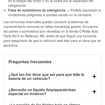
en el bloque del motor o en la culata por la expansión del
refrigerante.
Falta de suministros de emergencia
→ Posible exposición a
condiciones peligrosas si quedas varado en la carretera.
Las tormentas invernales pueden convertir problemas de
mantenimiento menores en fallas mecánicas graves. Encuentra
las partes y suministros que necesitas en la tienda O’Reilly Auto
Parts #274 en Bellevue, NE, antes de que llegue una tormenta,
para asegurarte de que tu vehículo esté listo para el clima que se
aproxima.
Preguntas frecuentes
¿Qué tan frío tiene que ser para que falle la
batería de un vehículo?
La capacidad de la batería comienza a disminuir por
¿Necesito un líquido limpiaparabrisas
debajo de los 32 °F y puede perder hasta la mitad de
especial en invierno?
su potencia de arranque cerca de los 0 °F, lo que
Sí. El líquido limpiaparabrisas para invierno resiste
aumenta la probabilidad de que el vehículo no
¿La presión de las llantas baja en climas