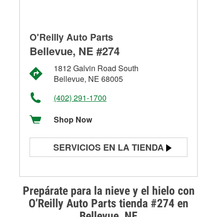
O'Reilly Auto Parts
Bellevue, NE #274
1812 Galvin Road South
Bellevue, NE 68005
(402) 291-1700
Shop Now
SERVICIOS EN LA TIENDA
Prueba de batería
Prueba de alternadores y
Prepárate para la nieve y el hielo con
arrancadores
O’Reilly Auto Parts tienda #274 en
Bellevue, NE