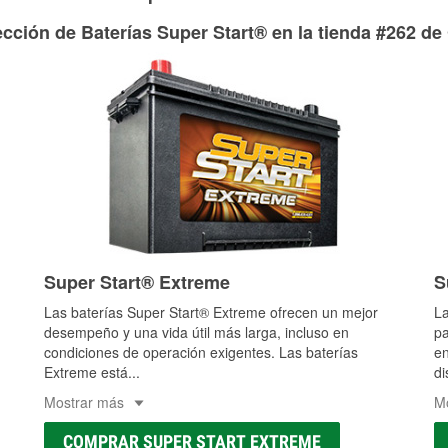
adecuados para reparar el sistema hidráulico de tu maquina
cción de Baterías Super Start® en la tienda #262 de
Más información acerca del servicio de mangueras hidráulic
Super Start® Extreme
S
Las baterías Super Start® Extreme ofrecen un mejor
La
desempeño y una vida útil más larga, incluso en
pa
condiciones de operación exigentes. Las baterías
en
Extreme está
...
di
Mostrar más
M
COMPRAR SUPER START EXTREME