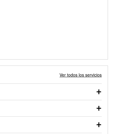
Ver todos los servicios
 autos, camionetas, SUVs, vehículos comerciales y
 probarse dentro o fuera del vehículo y cargarse en
uno de nuestros profesionales te ayudará a encontrar
otor de arranque o alternador. Lleva tu vehículo a tu
y arranque en el estacionamiento, o desmonta el
rueben.