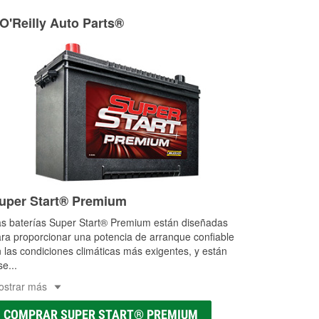
ria agrícola o de construcción.
 O'Reilly Auto Parts®
as a la medida en tu tienda local
uper Start® Premium
s baterías Super Start® Premium están diseñadas
ra proporcionar una potencia de arranque confiable
 las condiciones climáticas más exigentes, y están
se
...
ostrar más
COMPRAR SUPER START® PREMIUM