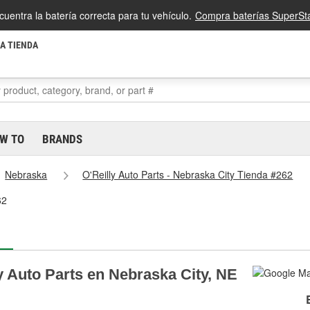
cuentra la batería correcta para tu vehículo.
Compra baterías SuperSta
LA TIENDA
W TO
BRANDS
Nebraska
O'Reilly Auto Parts - Nebraska City Tienda #262
62
y Auto Parts en Nebraska City, NE