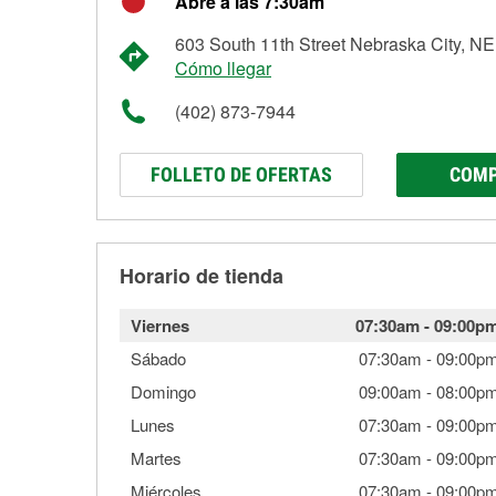
Abre a las 7:30am
603 South 11th Street Nebraska City, N
Cómo llegar
(402) 873-7944
FOLLETO DE OFERTAS
COMP
Horario de tienda
Viernes
07:30am
-
09:00p
Sábado
07:30am
-
09:00p
Domingo
09:00am
-
08:00p
Lunes
07:30am
-
09:00p
Martes
07:30am
-
09:00p
Miércoles
07:30am
-
09:00p