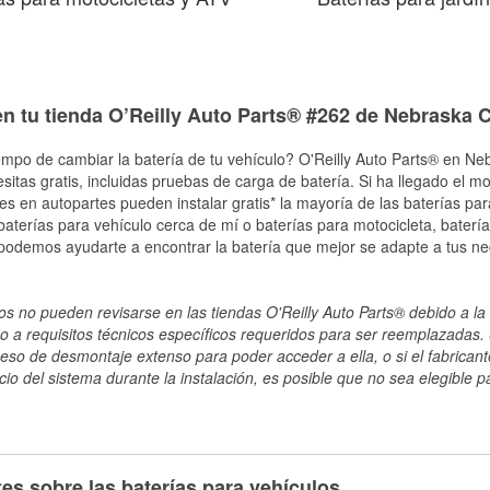
n tu tienda O’Reilly Auto Parts® #262 de Nebraska C
empo de cambiar la batería de tu vehículo? O'Reilly Auto Parts® en Neb
esitas gratis, incluidas pruebas de carga de batería. Si ha llegado el 
les en autopartes pueden instalar gratis* la mayoría de las baterías pa
terías para vehículo cerca de mí o baterías para motocicleta, batería
 podemos ayudarte a encontrar la batería que mejor se adapte a tus n
s no pueden revisarse en las tiendas O'Reilly Auto Parts® debido a la 
o a requisitos técnicos específicos requeridos para ser reemplazadas. S
ceso de desmontaje extenso para poder acceder a ella, o si el fabricant
cio del sistema durante la instalación, es posible que no sea elegible pa
es sobre las baterías para vehículos