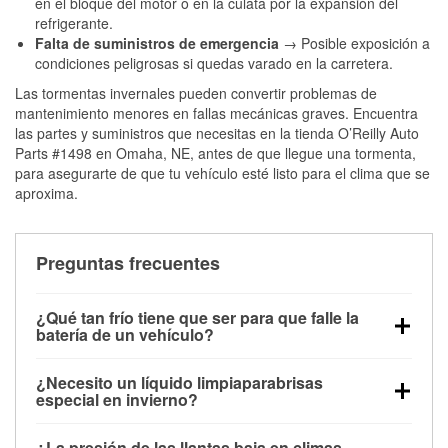
en el bloque del motor o en la culata por la expansión del
refrigerante.
Falta de suministros de emergencia
→ Posible exposición a
condiciones peligrosas si quedas varado en la carretera.
Las tormentas invernales pueden convertir problemas de
mantenimiento menores en fallas mecánicas graves. Encuentra
las partes y suministros que necesitas en la tienda O’Reilly Auto
Parts #1498 en Omaha, NE, antes de que llegue una tormenta,
para asegurarte de que tu vehículo esté listo para el clima que se
aproxima.
Preguntas frecuentes
¿Qué tan frío tiene que ser para que falle la
batería de un vehículo?
La capacidad de la batería comienza a disminuir por
¿Necesito un líquido limpiaparabrisas
debajo de los 32 °F y puede perder hasta la mitad de
especial en invierno?
su potencia de arranque cerca de los 0 °F, lo que
Sí. El líquido limpiaparabrisas para invierno resiste
aumenta la probabilidad de que el vehículo no
¿La presión de las llantas baja en climas