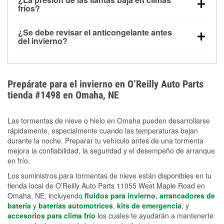
la congelación y ayuda a disolver la sal y la nieve
arranque.
fríos?
derretida en la carretera para mejorar la visibilidad.
Sí. La presión de las llantas normalmente disminuye
¿Se debe revisar el anticongelante antes
alrededor de 1 PSI por cada 10 °F que baja la
del invierno?
temperatura. Puedes obtener más información sobre
Sí. Una mezcla adecuada del anticongelante protege
la baja presión en invierno en nuestro artículo.
el motor contra la congelación, las grietas internas y
el sobrecalentamiento en condiciones de frío
Prepárate para el invierno en O’Reilly Auto Parts
extremo. Aprende cómo comprobar la protección
tienda #1498 en Omaha, NE
anticongelante en nuestra sección How-To.
Las tormentas de nieve o hielo en Omaha pueden desarrollarse
rápidamente, especialmente cuando las temperaturas bajan
durante la noche. Preparar tu vehículo antes de una tormenta
mejora la confiabilidad, la seguridad y el desempeño de arranque
en frío.
Los suministros para tormentas de nieve están disponibles en tu
tienda local de O’Reilly Auto Parts 11055 West Maple Road en
Omaha, NE, incluyendo
fluidos para invierno
,
arrancadores de
batería
y
baterías automotrices
,
kits de emergencia
, y
accesorios para clima frío
los cuales te ayudarán a mantenerte