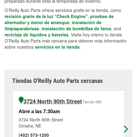
preparado durante toda la temporada de invierno.
O’Reilly Auto Parts ofrece servicios gratis en la tienda, como
revisión gratis de la luz “Check Engine”
,
pruebas de
alternador y motor de arranque
,
instalación de
limpiaparabrisas
,
instalación de bombillas de faros
, and
reciclaje de líquidos y baterías
. Visita hoy mismo tu tienda
O’Reilly Auto Parts más cercana para obtener más información
sobre nuestros
servicios en la tienda
.
Tiendas O'Reilly Auto Parts cercanas
3724 North 90th Street
Tienda 995
Abre a las 7:30am
Ab
3724 North 90th Street
36
Omaha, NE
Om
(402) 573-1200
(4