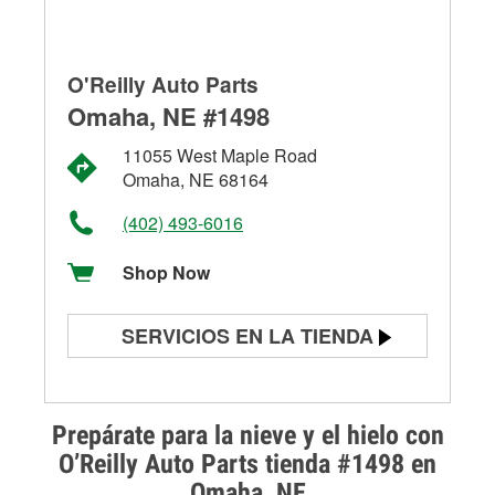
O'Reilly Auto Parts
Omaha, NE #1498
11055 West Maple Road
Omaha, NE 68164
(402) 493-6016
Shop Now
SERVICIOS EN LA TIENDA
Prueba de batería
Prueba de alternadores y
Prepárate para la nieve y el hielo con
arrancadores
O’Reilly Auto Parts tienda #1498 en
Omaha, NE