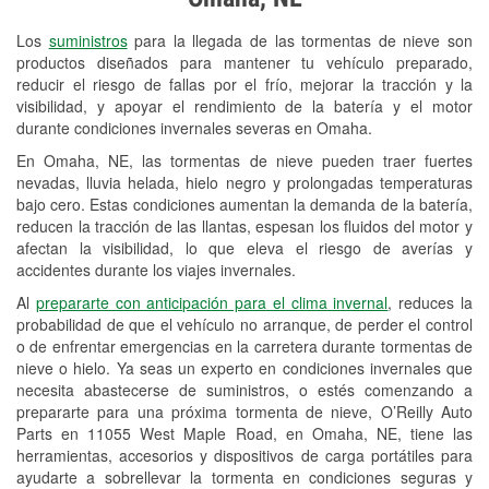
Revisión de la luz "Check Engine"
Los
suministros
para la llegada de las tormentas de nieve son
Reciclaje de baterías y aceite
productos diseñados para mantener tu vehículo preparado,
reducir el riesgo de fallas por el frío, mejorar la tracción y la
Instalación de bombillas de faros
visibilidad, y apoyar el rendimiento de la batería y el motor
Instalación de limpiaparabrisas
durante condiciones invernales severas en Omaha.
En Omaha, NE, las tormentas de nieve pueden traer fuertes
Programa de Préstamo de
nevadas, lluvia helada, hielo negro y prolongadas temperaturas
Herramientas
bajo cero. Estas condiciones aumentan la demanda de la batería,
reducen la tracción de las llantas, espesan los fluidos del motor y
Rectificación de tambores y discos de
afectan la visibilidad, lo que eleva el riesgo de averías y
freno
accidentes durante los viajes invernales.
Al
prepararte con anticipación para el clima invernal
, reduces la
Snowstorm Supplies
probabilidad de que el vehículo no arranque, de perder el control
o de enfrentar emergencias en la carretera durante tormentas de
Tornado Supplies
nieve o hielo. Ya seas un experto en condiciones invernales que
Conoce más
necesita abastecerse de suministros, o estés comenzando a
prepararte para una próxima tormenta de nieve, O’Reilly Auto
Parts en 11055 West Maple Road, en Omaha, NE, tiene las
herramientas, accesorios y dispositivos de carga portátiles para
ayudarte a sobrellevar la tormenta en condiciones seguras y