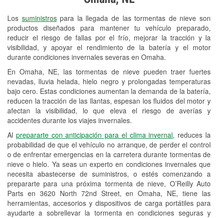
Revisión de la luz "Check Engine"
Los
suministros
para la llegada de las tormentas de nieve son
Reciclaje de baterías y aceite
productos diseñados para mantener tu vehículo preparado,
reducir el riesgo de fallas por el frío, mejorar la tracción y la
Instalación de bombillas de faros
visibilidad, y apoyar el rendimiento de la batería y el motor
Instalación de limpiaparabrisas
durante condiciones invernales severas en Omaha.
En Omaha, NE, las tormentas de nieve pueden traer fuertes
Programa de Préstamo de
nevadas, lluvia helada, hielo negro y prolongadas temperaturas
Herramientas
bajo cero. Estas condiciones aumentan la demanda de la batería,
reducen la tracción de las llantas, espesan los fluidos del motor y
Mezcla de pinturas
afectan la visibilidad, lo que eleva el riesgo de averías y
accidentes durante los viajes invernales.
Rectificación de tambores y discos de
Al
prepararte con anticipación para el clima invernal
, reduces la
freno
probabilidad de que el vehículo no arranque, de perder el control
o de enfrentar emergencias en la carretera durante tormentas de
Snowstorm Supplies
nieve o hielo. Ya seas un experto en condiciones invernales que
necesita abastecerse de suministros, o estés comenzando a
Tornado Supplies
prepararte para una próxima tormenta de nieve, O’Reilly Auto
Conoce más
Parts en 3620 North 72nd Street, en Omaha, NE, tiene las
herramientas, accesorios y dispositivos de carga portátiles para
ayudarte a sobrellevar la tormenta en condiciones seguras y