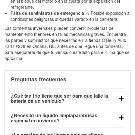
en el bloque del motor o en la culata por la expansión del
refrigerante.
Falta de suministros de emergencia
→ Posible exposición a
condiciones peligrosas si quedas varado en la carretera.
Las tormentas invernales pueden convertir problemas de
mantenimiento menores en fallas mecánicas graves. Encuentra
las partes y suministros que necesitas en la tienda O’Reilly Auto
Parts #276 en Omaha, NE, antes de que llegue una tormenta,
para asegurarte de que tu vehículo esté listo para el clima que se
aproxima.
Preguntas frecuentes
¿Qué tan frío tiene que ser para que falle la
batería de un vehículo?
La capacidad de la batería comienza a disminuir por
¿Necesito un líquido limpiaparabrisas
debajo de los 32 °F y puede perder hasta la mitad de
especial en invierno?
su potencia de arranque cerca de los 0 °F, lo que
Sí. El líquido limpiaparabrisas para invierno resiste
aumenta la probabilidad de que el vehículo no
¿La presión de las llantas baja en climas