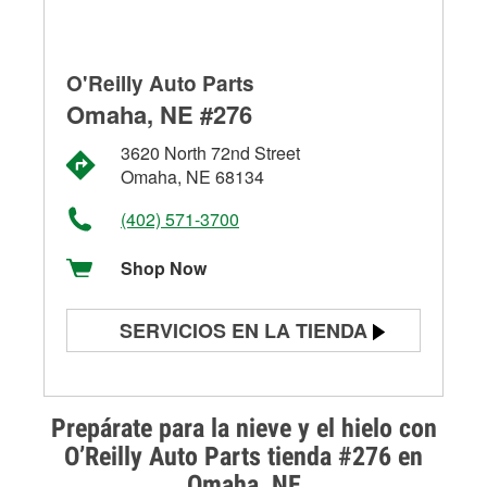
O'Reilly Auto Parts
Omaha, NE #276
3620 North 72nd Street
Omaha, NE 68134
(402) 571-3700
Shop Now
SERVICIOS EN LA TIENDA
Prueba de batería
Prueba de alternadores y
Prepárate para la nieve y el hielo con
arrancadores
O’Reilly Auto Parts tienda #276 en
Omaha, NE