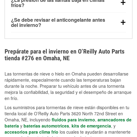
la congelación y ayuda a disolver la sal y la nieve
arranque.
fríos?
derretida en la carretera para mejorar la visibilidad.
Sí. La presión de las llantas normalmente disminuye
¿Se debe revisar el anticongelante antes
alrededor de 1 PSI por cada 10 °F que baja la
del invierno?
temperatura. Puedes obtener más información sobre
Sí. Una mezcla adecuada del anticongelante protege
la baja presión en invierno en nuestro artículo.
el motor contra la congelación, las grietas internas y
el sobrecalentamiento en condiciones de frío
Prepárate para el invierno en O’Reilly Auto Parts
extremo. Aprende cómo comprobar la protección
tienda #276 en Omaha, NE
anticongelante en nuestra sección How-To.
Las tormentas de nieve o hielo en Omaha pueden desarrollarse
rápidamente, especialmente cuando las temperaturas bajan
durante la noche. Preparar tu vehículo antes de una tormenta
mejora la confiabilidad, la seguridad y el desempeño de arranque
en frío.
Los suministros para tormentas de nieve están disponibles en tu
tienda local de O’Reilly Auto Parts 3620 North 72nd Street en
Omaha, NE, incluyendo
fluidos para invierno
,
arrancadores de
batería
y
baterías automotrices
,
kits de emergencia
, y
accesorios para clima frío
los cuales te ayudarán a mantenerte