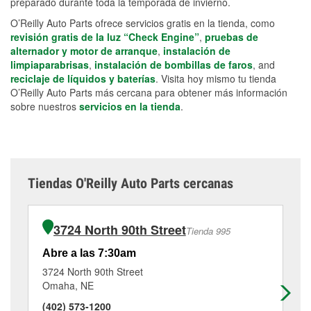
preparado durante toda la temporada de invierno.
O’Reilly Auto Parts ofrece servicios gratis en la tienda, como
revisión gratis de la luz “Check Engine”
,
pruebas de
alternador y motor de arranque
,
instalación de
limpiaparabrisas
,
instalación de bombillas de faros
, and
reciclaje de líquidos y baterías
. Visita hoy mismo tu tienda
O’Reilly Auto Parts más cercana para obtener más información
sobre nuestros
servicios en la tienda
.
Tiendas O'Reilly Auto Parts cercanas
3724 North 90th Street
Tienda 995
Abre a las 7:30am
Ab
3724 North 90th Street
58
Omaha, NE
Om
(402) 573-1200
(4