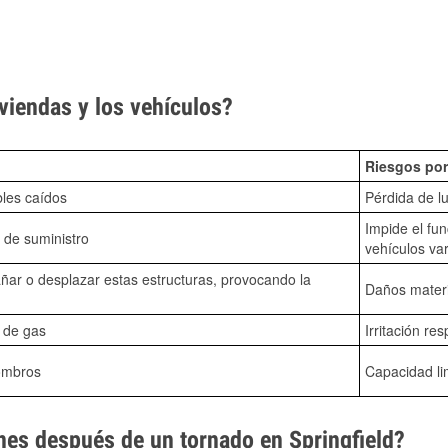
viendas y los vehículos?
Riesgos por
bles caídos
Pérdida de lu
Impide el fu
 de suministro
vehículos va
ñar o desplazar estas estructuras, provocando la
Daños mater
s de gas
Irritación res
ombros
Capacidad li
es después de un tornado en Springfield?