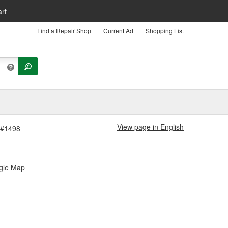
rt
Find a Repair Shop
Current Ad
Shopping List
View page in English
 #1498