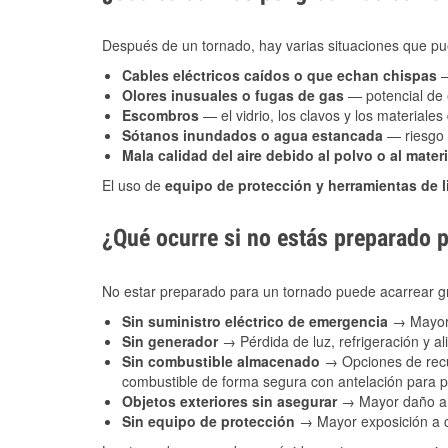
Después de un tornado, hay varias situaciones que pu
Cables eléctricos caídos o que echan chispas
—
Olores inusuales o fugas de gas
— potencial de 
Escombros
— el vidrio, los clavos y los materiale
Sótanos inundados o agua estancada
— riesgo 
Mala calidad del aire debido al polvo o al materi
El uso de
equipo de protección y herramientas de 
¿Qué ocurre si no estás preparado 
No estar preparado para un tornado puede acarrear g
Sin suministro eléctrico de emergencia
→ Mayor 
Sin generador
→ Pérdida de luz, refrigeración y al
Sin combustible almacenado
→ Opciones de recu
combustible de forma segura con antelación para
Objetos exteriores sin asegurar
→ Mayor daño a 
Sin equipo de protección
→ Mayor exposición a co