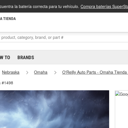
cuentra la batería correcta para tu vehículo.
Compra baterías SuperSta
LA TIENDA
W TO
BRANDS
Nebraska
Omaha
O'Reilly Auto Parts - Omaha Tienda
a #1498