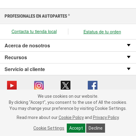
PROFESIONALES EN AUTOPARTES
®
Contacta tu tienda local
Estatus de tu orden
Acerca de nosotros
Recursos
Servicio al cliente
We use cookies on our website.
We use cookies on our website. By clicking "Accept", you consent
Copyright © 2008-2026 O’Reilly Auto Parts v OST_3.2.0.0.729 (3) cv1361
By clicking "Accept", you consent to the use of All the cookies.
to the use of All the cookies.
catalog_main
You may change your preference by visiting Cookie Settings.
You may change your preference by visiting Cookie Settings.
Política de privacidad
Ley de transparencia en las cadenas de suministro
Read more about our
Read more about our
Cookie Policy
Cookie Policy
and
and
Privacy Policy
Privacy Policy
.
.
de California
Cookie Settings
Cookie Settings
Accept
Accept
Decline
Decline