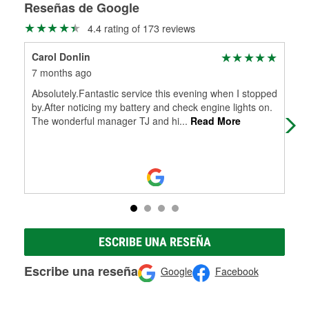
medirán tus tambores o discos para determinar si pueden
Reseñas de Google
Más información sobre el Programa de Préstamo de
ser rectificados con seguridad. Si tus tambores o discos no
4.4 rating of 173 reviews
Herramientas de O'Reilly
pueden ser reutilizados, podemos ayudarte a encontrar las
partes de reemplazo correctas para tu reparación.
Carol Donlin
Fab
Rectificación de tambores y discos de freno
7 months ago
1 y
Absolutely.Fantastic service this evening when I stopped
Joe
by.After noticing my battery and check engine lights on.
sto
The wonderful manager TJ and hi
...
Read More
tha
ESCRIBE UNA RESEÑA
Escribe una reseña
Google
Facebook