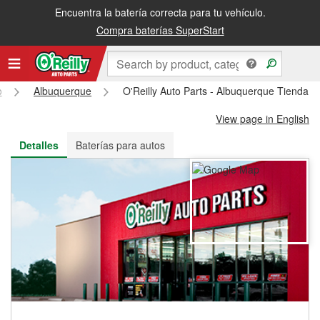
Encuentra la batería correcta para tu vehículo.
Recibe tu orden gratis al día siguiente o recógela en la tienda
Compra baterías SuperStart
o
Albuquerque
O'Reilly Auto Parts - Albuquerque Tienda 
View page in English
Detalles
Baterías para autos