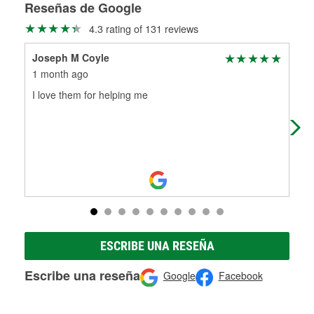
medirán tus tambores o discos para determinar si pueden
Reseñas de Google
Más información sobre el Programa de Préstamo de
ser rectificados con seguridad. Si tus tambores o discos no
4.3 rating of 131 reviews
Herramientas de O'Reilly
pueden ser reutilizados, podemos ayudarte a encontrar las
partes de reemplazo correctas para tu reparación.
Joseph M Coyle
ImA
Rectificación de tambores y discos de freno
1 month ago
1 m
I love them for helping me
Tha
nam
wha
ESCRIBE UNA RESEÑA
Escribe una reseña
Google
Facebook