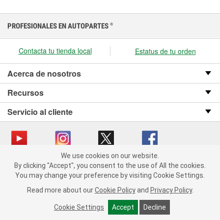
PROFESIONALES EN AUTOPARTES
®
Contacta tu tienda local
Estatus de tu orden
Acerca de nosotros
Recursos
Servicio al cliente
We use cookies on our website.
We use cookies on our website. By clicking "Accept", you consent
Copyright © 2008-2026 O’Reilly Auto Parts v OST_3.2.0.0.729 (3) cv1361
By clicking "Accept", you consent to the use of All the cookies.
to the use of All the cookies.
catalog_main
You may change your preference by visiting Cookie Settings.
You may change your preference by visiting Cookie Settings.
Política de privacidad
Ley de transparencia en las cadenas de suministro
Read more about our
Read more about our
Cookie Policy
Cookie Policy
and
and
Privacy Policy
Privacy Policy
.
.
de California
Cookie Settings
Cookie Settings
Accept
Accept
Decline
Decline