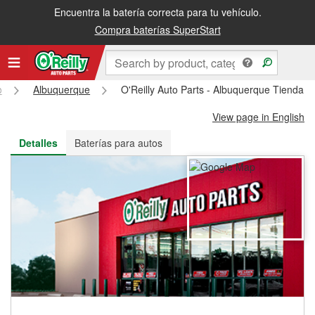
Encuentra la batería correcta para tu vehículo.
Recibe tu orden gratis al día siguiente o recógela en la tienda
Compra baterías SuperStart
o
Albuquerque
O'Reilly Auto Parts - Albuquerque Tienda 
View page in English
Detalles
Baterías para autos