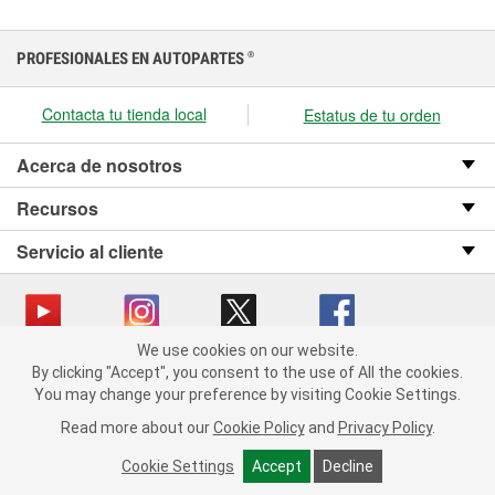
PROFESIONALES EN AUTOPARTES
®
Contacta tu tienda local
Estatus de tu orden
Acerca de nosotros
Recursos
Servicio al cliente
We use cookies on our website.
We use cookies on our website. By clicking "Accept", you consent
Copyright © 2008-2026 O’Reilly Auto Parts v OST_3.2.0.0.729 (3) cv1361
By clicking "Accept", you consent to the use of All the cookies.
to the use of All the cookies.
catalog_main
You may change your preference by visiting Cookie Settings.
You may change your preference by visiting Cookie Settings.
Política de privacidad
Ley de transparencia en las cadenas de suministro
Read more about our
Read more about our
Cookie Policy
Cookie Policy
and
and
Privacy Policy
Privacy Policy
.
.
de California
Cookie Settings
Cookie Settings
Accept
Accept
Decline
Decline