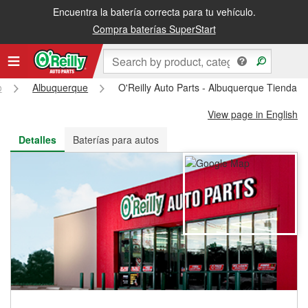
Encuentra la batería correcta para tu vehículo.
Recibe tu orden gratis al día siguiente o recógela en la tienda
Compra baterías SuperStart
o
Albuquerque
O'Reilly Auto Parts - Albuquerque Tienda 
View page in English
Detalles
Baterías para autos