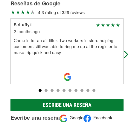
medirán tus tambores o discos para determinar si pueden
Reseñas de Google
Más información sobre el Programa de Préstamo de
ser rectificados con seguridad. Si tus tambores o discos no
4.3 rating of 326 reviews
Herramientas de O'Reilly
pueden ser reutilizados, podemos ayudarte a encontrar las
partes de reemplazo correctas para tu reparación.
SirLuffy1
HA
Rectificación de tambores y discos de freno
2 months ago
3 m
Came in for an air filter. Two workers in store helping
Gre
customers still was able to ring me up at the register to
make trip quick and easy
ESCRIBE UNA RESEÑA
Escribe una reseña
Google
Facebook