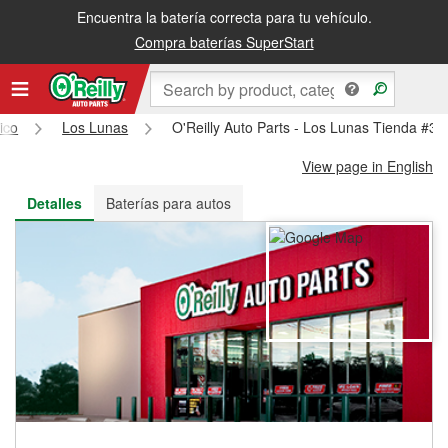
Encuentra la batería correcta para tu vehículo.
Recibe tu orden gratis al día siguiente o recógela en la tienda
Compra baterías SuperStart
ico
Los Lunas
O'Reilly Auto Parts - Los Lunas Tienda #30
View page in English
Detalles
Baterías para autos