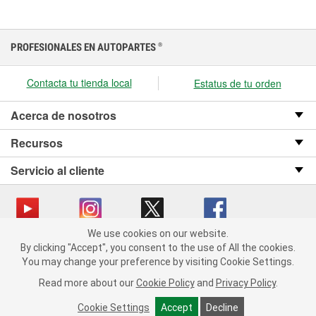
PROFESIONALES EN AUTOPARTES
®
Contacta tu tienda local
Estatus de tu orden
Acerca de nosotros
Recursos
Servicio al cliente
We use cookies on our website.
We use cookies on our website. By clicking "Accept", you consent
Copyright © 2008-2026 O’Reilly Auto Parts v OST_3.2.0.0.729 (3) cv1361
By clicking "Accept", you consent to the use of All the cookies.
to the use of All the cookies.
catalog_main
You may change your preference by visiting Cookie Settings.
You may change your preference by visiting Cookie Settings.
Política de privacidad
Ley de transparencia en las cadenas de suministro
Read more about our
Read more about our
Cookie Policy
Cookie Policy
and
and
Privacy Policy
Privacy Policy
.
.
de California
Cookie Settings
Cookie Settings
Accept
Accept
Decline
Decline