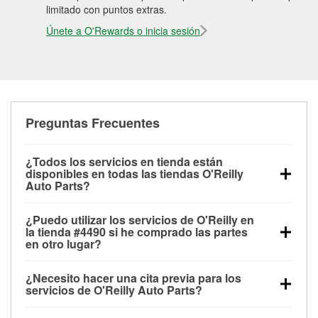
limitado con puntos extras.
Únete a O'Rewards o inicia sesión
Preguntas Frecuentes
¿Todos los servicios en tienda están
disponibles en todas las tiendas O'Reilly
Auto Parts?
Todos los servicios gratuitos de tienda, incluyendo
¿Puedo utilizar los servicios de O'Reilly en
las pruebas de batería, pruebas de alternador y
la tienda #4490 si he comprado las partes
motor de arranque, revisión de la luz “Check Engine”
en otro lugar?
con O'Reilly VeriScan® e instalación de
Puedes solicitar la mayoría de los servicios en tienda
limpiaparabrisas o bombillas, están disponibles en
¿Necesito hacer una cita previa para los
de O'Reilly Auto Parts que estén disponibles en la
todas las tiendas O'Reilly Auto Parts. La tienda
servicios de O'Reilly Auto Parts?
tienda #4490 de Santa Fe, NM aunque hayas
O'Reilly #4490 de Santa Fe, NM también ofrece
No es necesario agendar una cita para ninguno de
comprado las partes en otro sitio. Los servicios como