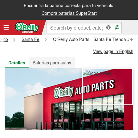
Encuentra la batería correcta para tu vehículo.
Recibe tu orden gratis al día siguiente o recógela en la tienda
Compra baterías SuperStart
xico
Santa Fe
O'Reilly Auto Parts - Santa Fe Tienda #449
View page in English
Detalles
Baterías para autos