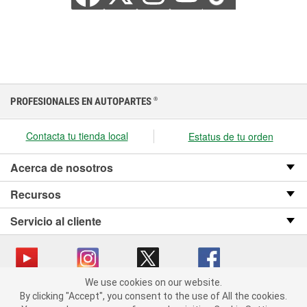
PROFESIONALES EN AUTOPARTES
®
Contacta tu tienda local
Estatus de tu orden
Acerca de nosotros
Recursos
Servicio al cliente
We use cookies on our website.
We use cookies on our website. By clicking "Accept", you consent
Copyright © 2008-2026 O’Reilly Auto Parts v OST_3.2.0.0.729 (3) cv1361
By clicking "Accept", you consent to the use of All the cookies.
to the use of All the cookies.
catalog_main