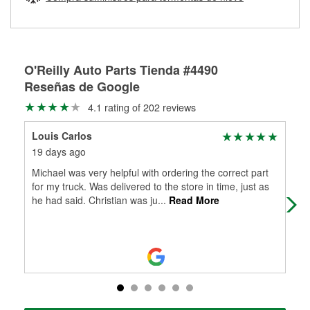
Más información sobre el Programa de Préstamo de
ser rectificados con seguridad. Si tus tambores o discos no
Herramientas de O'Reilly
pueden ser reutilizados, podemos ayudarte a encontrar las
partes de reemplazo correctas para tu reparación.
Rectificación de tambores y discos de freno
O'Reilly Auto Parts Tienda #4490
Reseñas de Google
4.1 rating of 202 reviews
Louis Carlos
Abr
19 days ago
1 m
Michael was very helpful with ordering the correct part
Wor
for my truck. Was delivered to the store in time, just as
bes
he had said. Christian was ju
...
Read More
sto