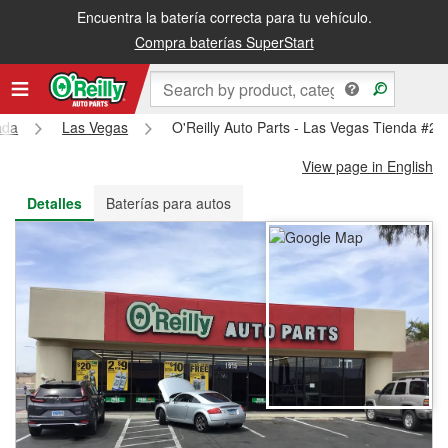
Encuentra la batería correcta para tu vehículo.
Recibe tu orden gratis al día siguiente o recógela en la tienda
Compra baterías SuperStart
ada
Las Vegas
O'Reilly Auto Parts - Las Vegas Tienda #26
View page in English
Detalles
Baterías para autos