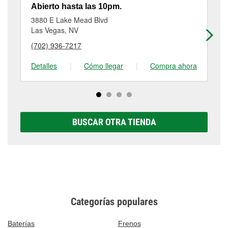
necesarios para completar el servicio. Los servicios
al
(702) 438-1998
o visítanos en 1615 North Nellis
Abierto hasta las 10pm.
Ab
adicionales, como el rectificado de discos y
Blvd, Las Vegas, NV.
3880 E Lake Mead Blvd
12
tambores de freno, tienen un pequeño costo que
Las Vegas, NV
La
puede variar según la tienda. Contacta o visita la
(702) 936-7217
(7
tienda #2693 para obtener más información.
Detalles
|
Cómo llegar
|
Compra ahora
De
BUSCAR OTRA TIENDA
Categorías populares
Baterías
Frenos