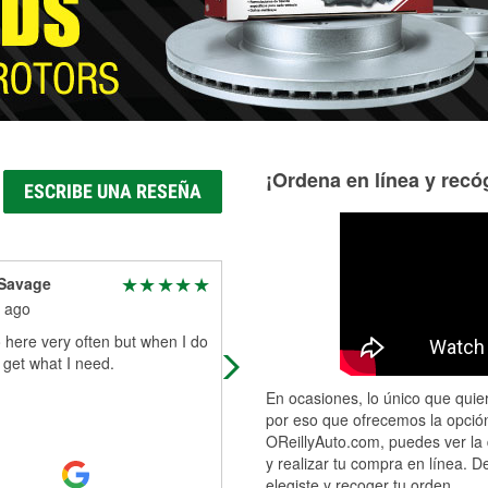
¡Ordena en línea y recóg
ESCRIBE UNA RESEÑA
 Savage
Lina Garcia
 ago
1 month ago
 here very often but when I do
Very good
 get what I need.
En ocasiones, lo único que quier
por eso que ofrecemos la opción
OReillyAuto.com, puedes ver la 
y realizar tu compra en línea. D
elegiste y recoger tu orden.