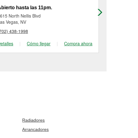
bierto hasta las 11pm.
Abierto has
615 North Nellis Blvd
3880 E Lake
as Vegas, NV
Las Vegas, N
702) 438-1998
(702) 936-72
etalles
|
Cómo llegar
|
Compra ahora
Detalles
|
Radiadores
Arrancadores