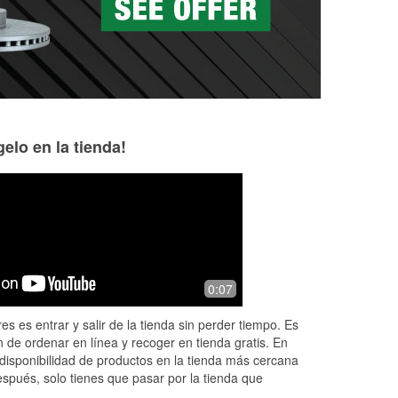
elo en la tienda!
Gabriela Jansen
Jimni Leavitt
1 month ago
1 month ago
Old timers with knowledge
Better than auto z
0:07
customer service 
es es entrar y salir de la tienda sin perder tiempo. Es
 de ordenar en línea y recoger en tienda gratis. En
disponibilidad de productos en la tienda más cercana
espués, solo tienes que pasar por la tienda que