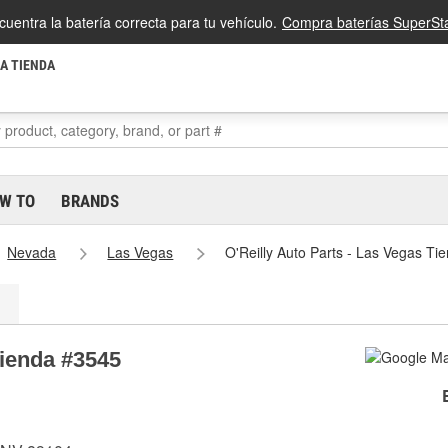
cuentra la batería correcta para tu vehículo.
Compra baterías SuperSta
LA TIENDA
W TO
BRANDS
Nevada
Las Vegas
O'Reilly Auto Parts - Las Vegas Ti
Tienda #3545