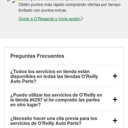
Obtén puntos más rápido comprando ofertas por tiempo
limitado con puntos extras.
Únete a O'Rewards o inicia sesión
Preguntas Frecuentes
¿Todos los servicios en tienda están
disponibles en todas las tiendas O'Reilly
Auto Parts?
Todos los servicios gratuitos de tienda, incluyendo
¿Puedo utilizar los servicios de O'Reilly en
las pruebas de batería, pruebas de alternador y
la tienda #6297 si he comprado las partes
motor de arranque, revisión de la luz “Check Engine”
en otro lugar?
con O'Reilly VeriScan® e instalación de
Puedes solicitar la mayoría de los servicios en tienda
limpiaparabrisas o bombillas, están disponibles en
¿Necesito hacer una cita previa para los
de O'Reilly Auto Parts que estén disponibles en la
todas las tiendas O'Reilly Auto Parts. La tienda
servicios de O'Reilly Auto Parts?
tienda #6297 de Amsterdam, NY aunque hayas