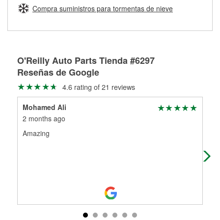
medirán tus tambores o discos para determinar si pueden
Compra suministros para tormentas de nieve
Más información sobre el Programa de Préstamo de
ser rectificados con seguridad. Si tus tambores o discos no
Herramientas de O'Reilly
pueden ser reutilizados, podemos ayudarte a encontrar las
partes de reemplazo correctas para tu reparación.
Rectificación de tambores y discos de freno
O'Reilly Auto Parts Tienda #6297
Reseñas de Google
4.6 rating of 21 reviews
Mohamed Ali
tom
2 months ago
2 m
Amazing
Gre