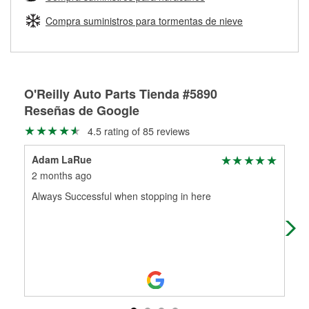
Más información sobre el Programa de Préstamo de
ser rectificados con seguridad. Si tus tambores o discos no
Herramientas de O'Reilly
pueden ser reutilizados, podemos ayudarte a encontrar las
Compra suministros para tormentas de nieve
partes de reemplazo correctas para tu reparación.
Rectificación de tambores y discos de freno
O'Reilly Auto Parts Tienda #5890
Reseñas de Google
4.5 rating of 85 reviews
Adam LaRue
Jen
2 months ago
2 m
Always Successful when stopping in here
Ric
bey
ser
Re