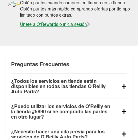
Obtén puntos cuando compres en línea o en la tienda.
Obtén puntos más rápido comprando ofertas por tiempo
limitado con puntos extras.
Únete a O'Rewards o inicia sesión
Preguntas Frecuentes
¿Todos los servicios en tienda están
disponibles en todas las tiendas O'Reilly
Auto Parts?
Todos los servicios gratuitos de tienda, incluyendo
¿Puedo utilizar los servicios de O'Reilly en
las pruebas de batería, pruebas de alternador y
la tienda #5890 si he comprado las partes
motor de arranque, revisión de la luz “Check Engine”
en otro lugar?
con O'Reilly VeriScan® e instalación de
Puedes solicitar la mayoría de los servicios en tienda
limpiaparabrisas o bombillas, están disponibles en
¿Necesito hacer una cita previa para los
de O'Reilly Auto Parts que estén disponibles en la
todas las tiendas O'Reilly Auto Parts. La tienda
servicios de O'Reilly Auto Parts?