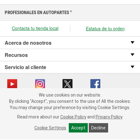
PROFESIONALES EN AUTOPARTES
®
Contacta tu tienda local
Estatus de tu orden
Acerca de nosotros
Recursos
Servicio al cliente
We use cookies on our website.
We use cookies on our website. By clicking "Accept", you consent
Copyright © 2008-2026 O’Reilly Auto Parts v OST_3.2.0.0.729 (3) cv1361
By clicking "Accept", you consent to the use of All the cookies.
to the use of All the cookies.
catalog_main
You may change your preference by visiting Cookie Settings.
You may change your preference by visiting Cookie Settings.
Política de privacidad
Ley de transparencia en las cadenas de suministro
Read more about our
Read more about our
Cookie Policy
Cookie Policy
and
and
Privacy Policy
Privacy Policy
.
.
de California
Cookie Settings
Cookie Settings
Accept
Accept
Decline
Decline