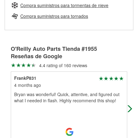
medirán tus tambores o discos para determinar si pueden
Compra suministros para tormentas de nieve
Más información sobre el Programa de Préstamo de
ser rectificados con seguridad. Si tus tambores o discos no
Herramientas de O'Reilly
pueden ser reutilizados, podemos ayudarte a encontrar las
Compra suministros para tornados
partes de reemplazo correctas para tu reparación.
Rectificación de tambores y discos de freno
O'Reilly Auto Parts Tienda #1955
Reseñas de Google
4.4 rating of 160 reviews
FrankP831
Ch
4 months ago
5 m
Bryan was wonderful! Quick, attentive, and figured out
I d
what I needed in flash. Highly recommend this shop!
rep
was