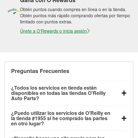
Gana con O'Rewards
Obtén puntos cuando compres en línea o en la tienda.
Obtén puntos más rápido comprando ofertas por tiempo
limitado con puntos extras.
Únete a O'Rewards o inicia sesión
Preguntas Frecuentes
¿Todos los servicios en tienda están
disponibles en todas las tiendas O'Reilly
Auto Parts?
Todos los servicios gratuitos de tienda, incluyendo
¿Puedo utilizar los servicios de O'Reilly en
las pruebas de batería, pruebas de alternador y
la tienda #1955 si he comprado las partes
motor de arranque, revisión de la luz “Check Engine”
en otro lugar?
con O'Reilly VeriScan® e instalación de
Puedes solicitar la mayoría de los servicios en tienda
limpiaparabrisas o bombillas, están disponibles en