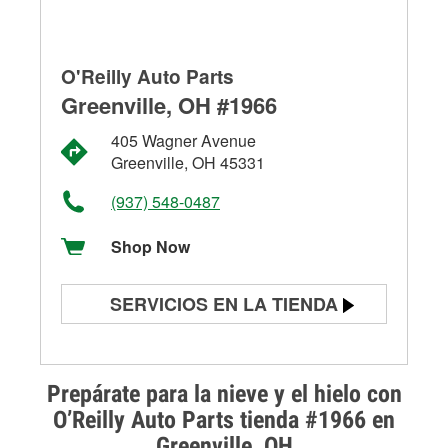
O'Reilly Auto Parts
Greenville, OH #1966
405 Wagner Avenue
Greenville, OH 45331
(937) 548-0487
Shop Now
SERVICIOS EN LA TIENDA
Prueba de batería
Prueba de alternadores y
Prepárate para la nieve y el hielo con
arrancadores
O’Reilly Auto Parts tienda #1966 en
Greenville, OH