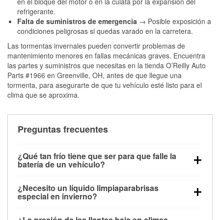
en el bloque del motor o en la culata por la expansión del
refrigerante.
Falta de suministros de emergencia
→ Posible exposición a
condiciones peligrosas si quedas varado en la carretera.
Las tormentas invernales pueden convertir problemas de
mantenimiento menores en fallas mecánicas graves. Encuentra
las partes y suministros que necesitas en la tienda O’Reilly Auto
Parts #1966 en Greenville, OH, antes de que llegue una
tormenta, para asegurarte de que tu vehículo esté listo para el
clima que se aproxima.
Preguntas frecuentes
¿Qué tan frío tiene que ser para que falle la
batería de un vehículo?
La capacidad de la batería comienza a disminuir por
¿Necesito un líquido limpiaparabrisas
debajo de los 32 °F y puede perder hasta la mitad de
especial en invierno?
su potencia de arranque cerca de los 0 °F, lo que
Sí. El líquido limpiaparabrisas para invierno resiste
aumenta la probabilidad de que el vehículo no
¿La presión de las llantas baja en climas