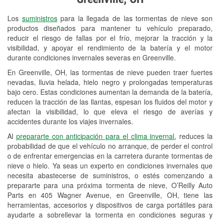
Revisión de la luz "Check Engine"
Los
suministros
para la llegada de las tormentas de nieve son
Reciclaje de baterías y aceite
productos diseñados para mantener tu vehículo preparado,
reducir el riesgo de fallas por el frío, mejorar la tracción y la
Instalación de bombillas de faros
visibilidad, y apoyar el rendimiento de la batería y el motor
Instalación de limpiaparabrisas
durante condiciones invernales severas en Greenville.
En Greenville, OH, las tormentas de nieve pueden traer fuertes
Programa de Préstamo de
nevadas, lluvia helada, hielo negro y prolongadas temperaturas
Herramientas
bajo cero. Estas condiciones aumentan la demanda de la batería,
reducen la tracción de las llantas, espesan los fluidos del motor y
Rectificación de tambores y discos de
afectan la visibilidad, lo que eleva el riesgo de averías y
freno
accidentes durante los viajes invernales.
Al
prepararte con anticipación para el clima invernal
, reduces la
Snowstorm Supplies
probabilidad de que el vehículo no arranque, de perder el control
o de enfrentar emergencias en la carretera durante tormentas de
Tornado Supplies
nieve o hielo. Ya seas un experto en condiciones invernales que
Conoce más
necesita abastecerse de suministros, o estés comenzando a
prepararte para una próxima tormenta de nieve, O’Reilly Auto
Parts en 405 Wagner Avenue, en Greenville, OH, tiene las
herramientas, accesorios y dispositivos de carga portátiles para
ayudarte a sobrellevar la tormenta en condiciones seguras y