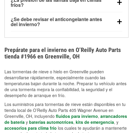
la congelación y ayuda a disolver la sal y la nieve
arranque.
fríos?
derretida en la carretera para mejorar la visibilidad.
Sí. La presión de las llantas normalmente disminuye
¿Se debe revisar el anticongelante antes
alrededor de 1 PSI por cada 10 °F que baja la
del invierno?
temperatura. Puedes obtener más información sobre
Sí. Una mezcla adecuada del anticongelante protege
la baja presión en invierno en nuestro artículo.
el motor contra la congelación, las grietas internas y
el sobrecalentamiento en condiciones de frío
Prepárate para el invierno en O’Reilly Auto Parts
extremo. Aprende cómo comprobar la protección
tienda #1966 en Greenville, OH
anticongelante en nuestra sección How-To.
Las tormentas de nieve o hielo en Greenville pueden
desarrollarse rápidamente, especialmente cuando las
temperaturas bajan durante la noche. Preparar tu vehículo antes
de una tormenta mejora la confiabilidad, la seguridad y el
desempeño de arranque en frío.
Los suministros para tormentas de nieve están disponibles en tu
tienda local de O’Reilly Auto Parts 405 Wagner Avenue en
Greenville, OH, incluyendo
fluidos para invierno
,
arrancadores
de batería
y
baterías automotrices
,
kits de emergencia
, y
accesorios para clima frío
los cuales te ayudarán a mantenerte