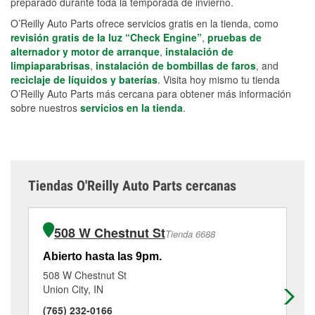
preparado durante toda la temporada de invierno.
O’Reilly Auto Parts ofrece servicios gratis en la tienda, como
revisión gratis de la luz “Check Engine”
,
pruebas de
alternador y motor de arranque
,
instalación de
limpiaparabrisas
,
instalación de bombillas de faros
, and
reciclaje de líquidos y baterías
. Visita hoy mismo tu tienda
O’Reilly Auto Parts más cercana para obtener más información
sobre nuestros
servicios en la tienda
.
Tiendas O'Reilly Auto Parts cercanas
508 W Chestnut St
Tienda 6688
Abierto hasta las 9pm.
Ab
508 W Chestnut St
93
Union City, IN
Wi
(765) 232-0166
(7