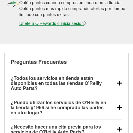
Obtén puntos cuando compres en línea o en la tienda.
Obtén puntos más rápido comprando ofertas por tiempo
limitado con puntos extras.
Únete a O'Rewards o inicia sesión
Preguntas Frecuentes
¿Todos los servicios en tienda están
disponibles en todas las tiendas O'Reilly
Auto Parts?
Todos los servicios gratuitos de tienda, incluyendo
¿Puedo utilizar los servicios de O'Reilly en
las pruebas de batería, pruebas de alternador y
la tienda #1966 si he comprado las partes
motor de arranque, revisión de la luz “Check Engine”
en otro lugar?
con O'Reilly VeriScan® e instalación de
Puedes solicitar la mayoría de los servicios en tienda
limpiaparabrisas o bombillas, están disponibles en
¿Necesito hacer una cita previa para los
de O'Reilly Auto Parts que estén disponibles en la
todas las tiendas O'Reilly Auto Parts. La tienda
servicios de O'Reilly Auto Parts?