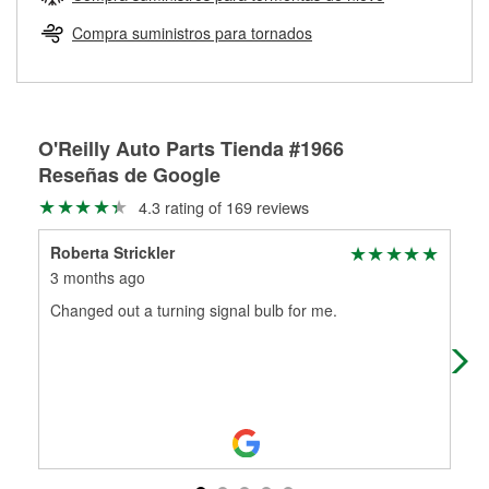
Más información sobre el Programa de Préstamo de
ser rectificados con seguridad. Si tus tambores o discos no
Herramientas de O'Reilly
pueden ser reutilizados, podemos ayudarte a encontrar las
Compra suministros para tornados
partes de reemplazo correctas para tu reparación.
Rectificación de tambores y discos de freno
O'Reilly Auto Parts Tienda #1966
Reseñas de Google
4.3 rating of 169 reviews
Roberta Strickler
Sco
3 months ago
6 m
Changed out a turning signal bulb for me.
Alw