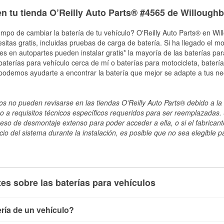
n tu tienda O’Reilly Auto Parts® #4565 de Willoughb
empo de cambiar la batería de tu vehículo? O'Reilly Auto Parts® en Will
esitas gratis, incluidas pruebas de carga de batería. Si ha llegado el 
les en autopartes pueden instalar gratis* la mayoría de las baterías pa
terías para vehículo cerca de mí o baterías para motocicleta, batería
 podemos ayudarte a encontrar la batería que mejor se adapte a tus ne
s no pueden revisarse en las tiendas O'Reilly Auto Parts® debido a la 
o a requisitos técnicos específicos requeridos para ser reemplazadas. S
ceso de desmontaje extenso para poder acceder a ella, o si el fabricant
cio del sistema durante la instalación, es posible que no sea elegible pa
es sobre las baterías para vehículos
ría de un vehículo?