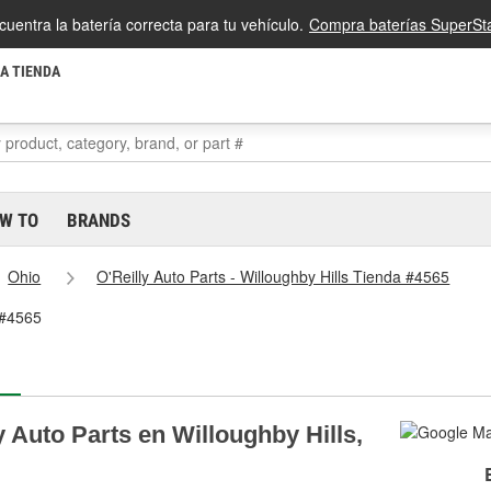
cuentra la batería correcta para tu vehículo.
Compra baterías SuperSta
LA TIENDA
W TO
BRANDS
Ohio
O'Reilly Auto Parts - Willoughby Hills Tienda #4565
a #4565
y Auto Parts en Willoughby Hills,