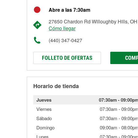
Abre a las 7:30am
27650 Chardon Rd Willoughby Hills, OH
Cómo llegar
(440) 347-0427
FOLLETO DE OFERTAS
COMP
Horario de tienda
Jueves
07:30am
-
09:00p
Viernes
07:30am
-
09:00p
Sábado
07:30am
-
09:00p
Domingo
09:00am
-
08:00p
Lunes
07:30am
-
09:00p