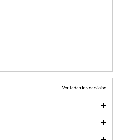
Ver todos los servicios
 autos, camionetas, SUVs, vehículos comerciales y
 probarse dentro o fuera del vehículo y cargarse en
uno de nuestros profesionales te ayudará a encontrar
otor de arranque o alternador. Lleva tu vehículo a tu