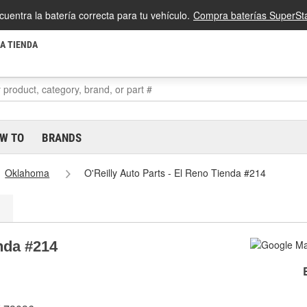
cuentra la batería correcta para tu vehículo.
Compra baterías SuperSta
LA TIENDA
W TO
BRANDS
Oklahoma
O'Reilly Auto Parts - El Reno Tienda #214
enda #214