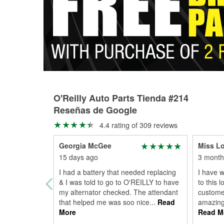
O'Reilly Auto Parts Tienda #214
Reseñas de Google
4.4 rating of 309 reviews
Georgia McGee
Miss L
15 days ago
3 month
I had a battery that needed replacing
I have w
& I was told to go to O'REILLY to have
to this 
my alternator checked. The attendant
customer
that helped me was soo nice
...
Read
amazing
More
Read M