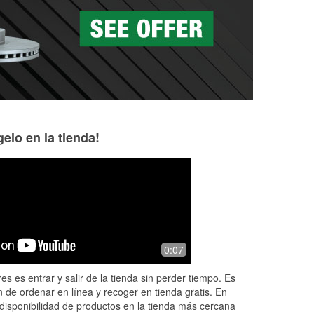
as a la medida en tu tienda local
elo en la tienda!
Skyland Wade
Timothy Sutton
9 months ago
9 months ago
Excellent service and trouble shooting
Great people and 
0:07
napa
es es entrar y salir de la tienda sin perder tiempo. Es
 de ordenar en línea y recoger en tienda gratis. En
disponibilidad de productos en la tienda más cercana