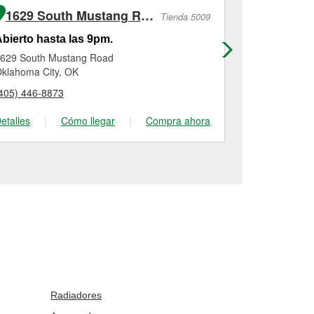
1629 South Mustang Road
257 Eas
Tienda 5009
bierto hasta las 9pm.
Abierto has
629 South Mustang Road
257 East Sta
klahoma City, OK
Mustang, OK
405) 446-8873
(405) 376-11
etalles
|
Cómo llegar
|
Compra ahora
Detalles
|
Radiadores