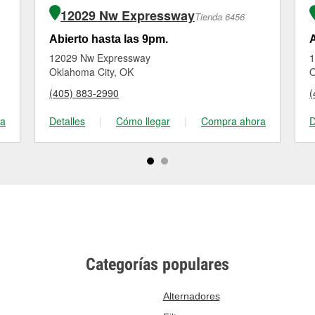
12029 Nw Expressway
Tienda 6456
Abierto hasta las 9pm.
A
12029 Nw Expressway
1
Oklahoma City, OK
O
(405) 883-2990
(
ra
Detalles
|
Cómo llegar
|
Compra ahora
D
Categorías populares
Alternadores