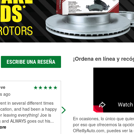
Más información acerca del servicio de mangueras hidráulic
¡Ordena en línea y recóg
ESCRIBE UNA RESEÑA
ove
Djdarren Johnsonkikd
s ago
4 months ago
ent in several different times
Best help I ever have gotten at
location, and had been a happy
O’Reilly’s
 leaving everything! Joe is
En ocasiones, lo único que quier
 and ALWAYS goes out his
...
por eso que ofrecemos la opción
ore
OReillyAuto.com, puedes ver la 