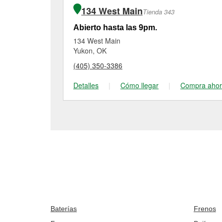
134 West Main
Tienda 343
Abierto hasta las 9pm.
134 West Main
Yukon, OK
(405) 350-3386
Detalles
|
Cómo llegar
|
Compra aho
Baterías
Frenos