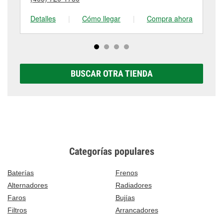
tienda #6456 para obtener más información.
visítanos en 12029 Nw Expressway, Oklahoma City,
OK.
Detalles
|
Cómo llegar
|
Compra ahora
De
BUSCAR OTRA TIENDA
Categorías populares
Baterías
Frenos
Alternadores
Radiadores
Faros
Bujías
Filtros
Arrancadores