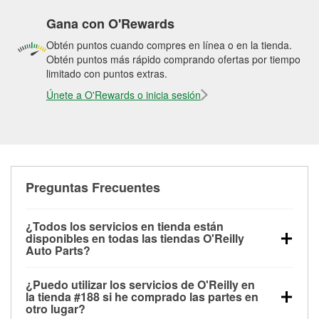
Gana con O'Rewards
Obtén puntos cuando compres en línea o en la tienda.
Obtén puntos más rápido comprando ofertas por tiempo
limitado con puntos extras.
Únete a O'Rewards o inicia sesión
Preguntas Frecuentes
¿Todos los servicios en tienda están
disponibles en todas las tiendas O'Reilly
Auto Parts?
Todos los servicios gratuitos de tienda, incluyendo
¿Puedo utilizar los servicios de O'Reilly en
las pruebas de batería, pruebas de alternador y
la tienda #188 si he comprado las partes en
motor de arranque, revisión de la luz “Check Engine”
otro lugar?