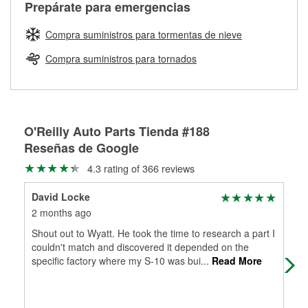
Más información sobre el Programa de Préstamo de
Auto Parts tiene las mangueras y los acoples adecuados
Prepárate para emergencias
traigas tus partes de frenos, nuestros profesionales
Herramientas de O'Reilly
para reparar el sistema hidráulico de tu maquinaria
medirán tus tambores o discos para determinar si pueden
agrícola o de construcción.
Compra suministros para tormentas de nieve
ser rectificados con seguridad. Si tus tambores o discos no
Más información acerca del servicio de mezcla de pintura
pueden ser reutilizados, podemos ayudarte a encontrar las
Compra suministros para tornados
de O'Reilly
partes de reemplazo correctas para tu reparación.
Rectificación de tambores y discos de freno
O'Reilly Auto Parts Tienda #188
Reseñas de Google
4.3 rating of 366 reviews
David Locke
Rob
2 months ago
4 m
Shout out to Wyatt. He took the time to research a part I
Gre
couldn't match and discovered it depended on the
specific factory where my S-10 was bui
...
Read More