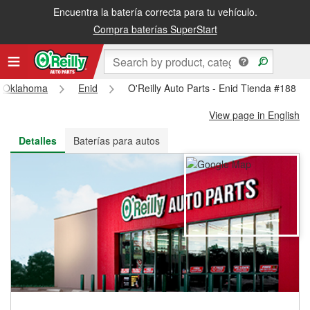
Encuentra la batería correcta para tu vehículo.
Recibe tu orden gratis al día siguiente o recógela en la tienda
Compra baterías SuperStart
Oklahoma
Enid
O'Reilly Auto Parts - Enid Tienda #188
View page in English
Detalles
Baterías para autos