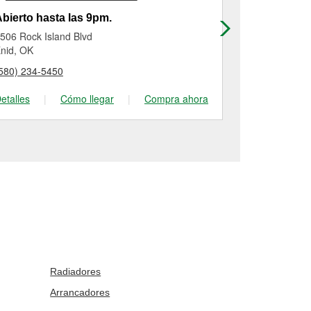
bierto hasta las 9pm.
Abierto has
506 Rock Island Blvd
312 Oklahom
nid, OK
Alva, OK
580) 234-5450
(580) 327-02
etalles
|
Cómo llegar
|
Compra ahora
Detalles
|
Radiadores
Arrancadores