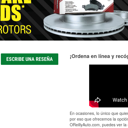
Más información acerca del servicio de mangueras hidráulic
¡Ordena en línea y recóg
ESCRIBE UNA RESEÑA
En ocasiones, lo único que quier
por eso que ofrecemos la opción
OReillyAuto.com, puedes ver la 