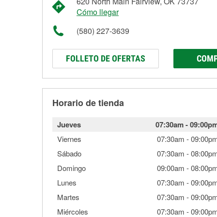
620 North Main Fairview, OK 73737
Cómo llegar
(580) 227-3639
FOLLETO DE OFERTAS
COMP
Horario de tienda
Jueves
07:30am
-
09:00p
Viernes
07:30am
-
09:00p
Sábado
07:30am
-
08:00p
Domingo
09:00am
-
08:00p
Lunes
07:30am
-
09:00p
Martes
07:30am
-
09:00p
Miércoles
07:30am
-
09:00p