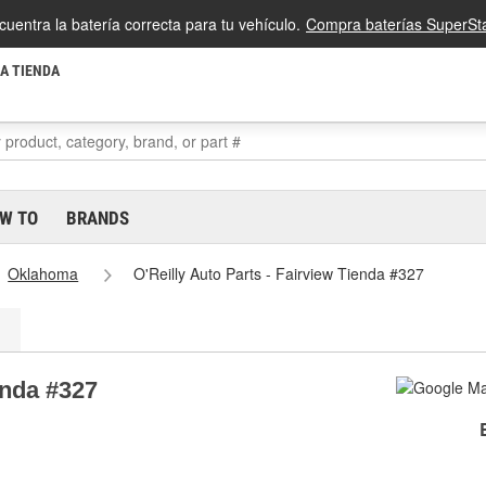
cuentra la batería correcta para tu vehículo.
Compra baterías SuperSta
LA TIENDA
W TO
BRANDS
Oklahoma
O'Reilly Auto Parts - Fairview Tienda #327
enda #327