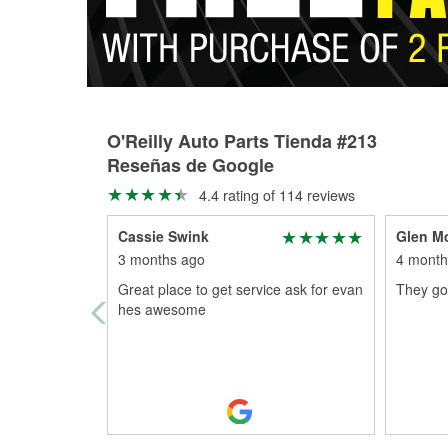
O'Reilly Auto Parts Tienda #213
Reseñas de Google
4.4 rating of 114 reviews
Cassie Swink
Glen M
3 months ago
4 month
Great place to get service ask for evan
They got
hes awesome