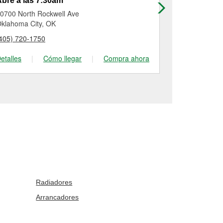
bre a las 7:30am
Abre a las
0700 North Rockwell Ave
134 West Ma
klahoma City, OK
Yukon, OK
405) 720-1750
(405) 350-33
etalles
|
Cómo llegar
|
Compra ahora
Detalles
|
Radiadores
Arrancadores