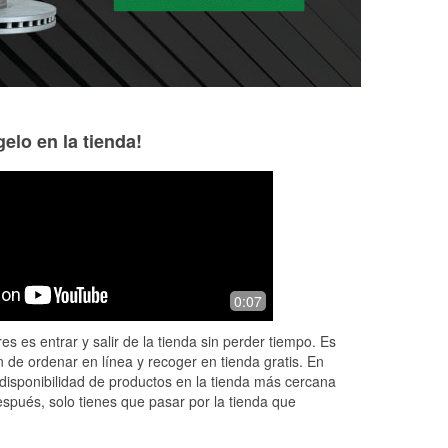
elo en la tienda!
Cheryl Hall
Keith Rodgers
9 months ago
11 months ago
Fast, friendly service. Battery quickly
Staff are very frie
0:07
installed.
always try to find 
if not they will tr
es es entrar y salir de la tienda sin perder tiempo. Es
 de ordenar en línea y recoger en tienda gratis. En
disponibilidad de productos en la tienda más cercana
espués, solo tienes que pasar por la tienda que