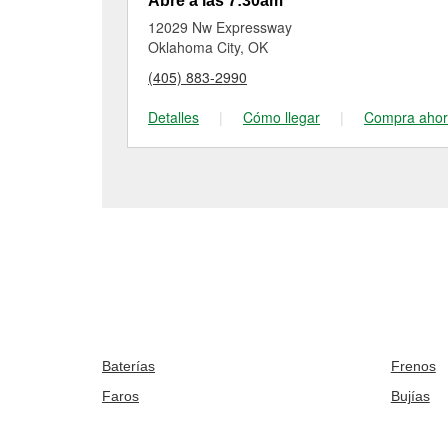
Abre a las 7:30am
12029 Nw Expressway
Oklahoma City, OK
(405) 883-2990
Detalles
|
Cómo llegar
|
Compra aho
Baterías
Frenos
Faros
Bujías