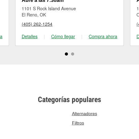
Abre a las 7:30am
A
1101 S Rock Island Avenue
1
El Reno, OK
O
(405) 262-1254
(
ra
Detalles
|
Cómo llegar
|
Compra ahora
D
Categorías populares
Alternadores
Filtros