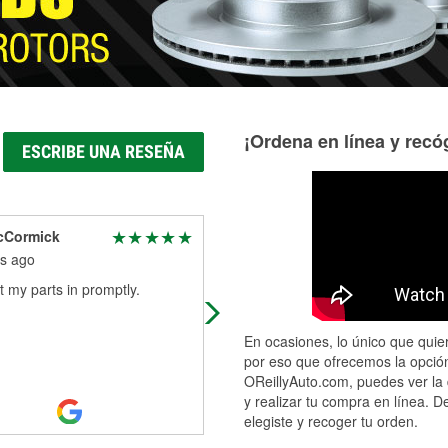
¡Ordena en línea y recóg
ESCRIBE UNA RESEÑA
cCormick
Dennis Szczepaniak
s ago
4 months ago
 my parts in promptly.
Great auto parts
En ocasiones, lo único que quier
por eso que ofrecemos la opción
OReillyAuto.com, puedes ver la 
y realizar tu compra en línea. D
elegiste y recoger tu orden.