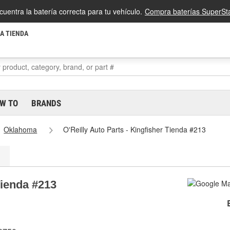
cuentra la batería correcta para tu vehículo.
Compra baterías SuperSta
LA TIENDA
W TO
BRANDS
Oklahoma
O'Reilly Auto Parts - Kingfisher Tienda #213
Tienda #213