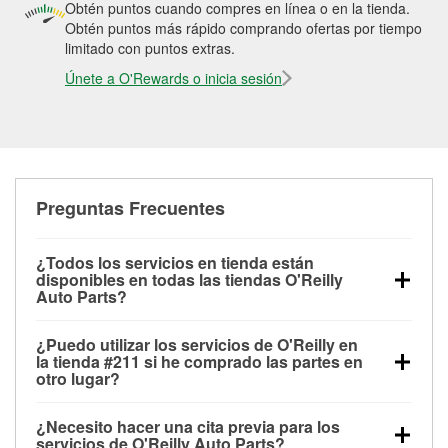
Obtén puntos cuando compres en línea o en la tienda.
Obtén puntos más rápido comprando ofertas por tiempo
limitado con puntos extras.
Únete a O'Rewards o inicia sesión
Preguntas Frecuentes
¿Todos los servicios en tienda están
disponibles en todas las tiendas O'Reilly
Auto Parts?
Todos los servicios gratuitos de tienda, incluyendo
¿Puedo utilizar los servicios de O'Reilly en
las pruebas de batería, pruebas de alternador y
la tienda #211 si he comprado las partes en
motor de arranque, revisión de la luz “Check Engine”
otro lugar?
con O'Reilly VeriScan® e instalación de
Puedes solicitar la mayoría de los servicios en tienda
limpiaparabrisas o bombillas, están disponibles en
¿Necesito hacer una cita previa para los
de O'Reilly Auto Parts que estén disponibles en la
todas las tiendas O'Reilly Auto Parts. La tienda
servicios de O'Reilly Auto Parts?