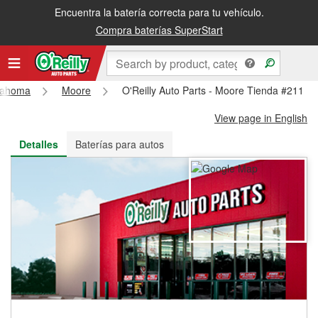
Encuentra la batería correcta para tu vehículo.
Recibe tu orden gratis al día siguiente o recógela en la tienda
Compra baterías SuperStart
lahoma
Moore
O'Reilly Auto Parts - Moore Tienda #211
View page in English
Detalles
Baterías para autos