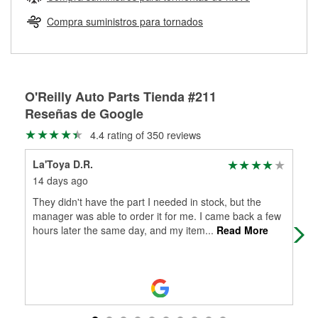
Más información sobre el Programa de Préstamo de
ser rectificados con seguridad. Si tus tambores o discos no
Herramientas de O'Reilly
pueden ser reutilizados, podemos ayudarte a encontrar las
Compra suministros para tornados
partes de reemplazo correctas para tu reparación.
Rectificación de tambores y discos de freno
O'Reilly Auto Parts Tienda #211
Reseñas de Google
4.4 rating of 350 reviews
La'Toya D.R.
P K
14 days ago
30 
They didn't have the part I needed in stock, but the
The
manager was able to order it for me. I came back a few
with
hours later the same day, and my item
...
Read More