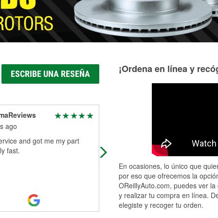
¡Ordena en línea y recóg
ESCRIBE UNA RESEÑA
maReviews
Randall Spriggs
s ago
2 months ago
ervice and got me my part
Needed wipers and help putting t
y fast.
on. Friendly staff and they were ab
to help with my needs.
En ocasiones, lo único que quier
por eso que ofrecemos la opción
OReillyAuto.com, puedes ver la 
y realizar tu compra en línea. D
elegiste y recoger tu orden.