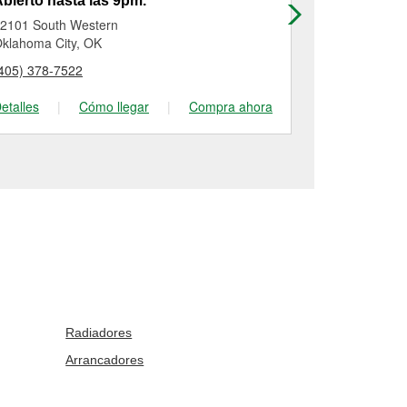
bierto hasta las 9pm.
Abierto has
2101 South Western
4501 South 
klahoma City, OK
Oklahoma Cit
405) 378-7522
(405) 672-82
etalles
|
Cómo llegar
|
Compra ahora
Detalles
|
Radiadores
Arrancadores