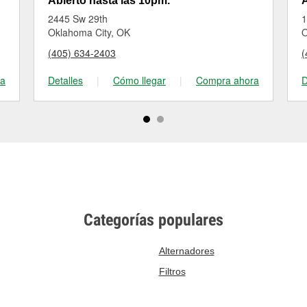
Abierto hasta las 10pm.
A
2445 Sw 29th
1
Oklahoma City, OK
O
(405) 634-2403
(
ra
Detalles
|
Cómo llegar
|
Compra ahora
D
Categorías populares
Alternadores
Filtros