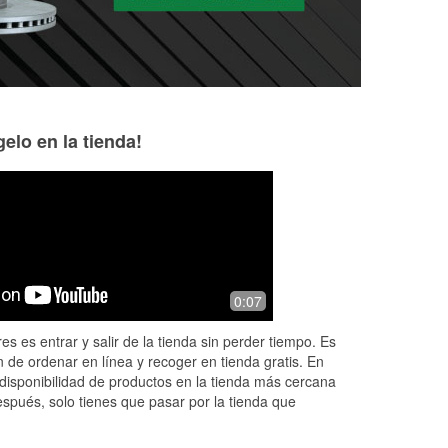
elo en la tienda!
Curtis Gregory
Scott Gibson
2 months ago
3 months ago
hem
All ways has part i need
Great place
0:07
le
es es entrar y salir de la tienda sin perder tiempo. Es
 de ordenar en línea y recoger en tienda gratis. En
disponibilidad de productos en la tienda más cercana
espués, solo tienes que pasar por la tienda que