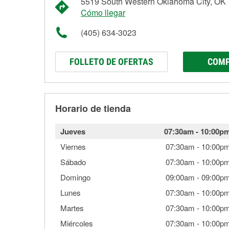
5519 South Western Oklahoma City, OK
Cómo llegar
(405) 634-3023
FOLLETO DE OFERTAS
COMP
Horario de tienda
Jueves
07:30am
-
10:00p
Viernes
07:30am
-
10:00p
Sábado
07:30am
-
10:00p
Domingo
09:00am
-
09:00p
Lunes
07:30am
-
10:00p
Martes
07:30am
-
10:00p
Miércoles
07:30am
-
10:00p