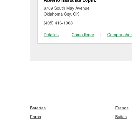
Abierto hasta las 10pm.
6709 South May Avenue
Oklahoma City, OK
(405) 416-1008
Detalles
|
Cómo llegar
|
Compra aho
Baterías
Frenos
Faros
Bujías