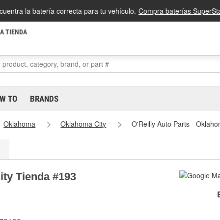
cuentra la batería correcta para tu vehículo.
Compra baterías SuperSta
LA TIENDA
W TO
BRANDS
Oklahoma
Oklahoma City
O'Reilly Auto Parts - Oklah
ity Tienda #193