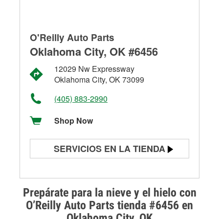
O'Reilly Auto Parts
Oklahoma City, OK #6456
12029 Nw Expressway
Oklahoma City, OK 73099
(405) 883-2990
Shop Now
SERVICIOS EN LA TIENDA
Prueba de batería
Prueba de alternadores y
Prepárate para la nieve y el hielo con
arrancadores
O’Reilly Auto Parts tienda #6456 en
Oklahoma City, OK