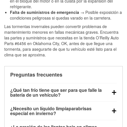
en el bloque del motor o en la culata por la expansión del
refrigerante.
Falta de suministros de emergencia
→ Posible exposición a
condiciones peligrosas si quedas varado en la carretera.
Las tormentas invernales pueden convertir problemas de
mantenimiento menores en fallas mecánicas graves. Encuentra
las partes y suministros que necesitas en la tienda O’Reilly Auto
Parts #6456 en Oklahoma City, OK, antes de que llegue una
tormenta, para asegurarte de que tu vehículo esté listo para el
clima que se aproxima.
Preguntas frecuentes
¿Qué tan frío tiene que ser para que falle la
batería de un vehículo?
La capacidad de la batería comienza a disminuir por
¿Necesito un líquido limpiaparabrisas
debajo de los 32 °F y puede perder hasta la mitad de
especial en invierno?
su potencia de arranque cerca de los 0 °F, lo que
Sí. El líquido limpiaparabrisas para invierno resiste
aumenta la probabilidad de que el vehículo no
¿La presión de las llantas baja en climas