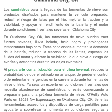
Revisión de la luz "Check Engine"
Los
suministros
para la llegada de las tormentas de nieve son
Reciclaje de baterías y aceite
productos diseñados para mantener tu vehículo preparado,
reducir el riesgo de fallas por el frío, mejorar la tracción y la
Instalación de bombillas de faros
visibilidad, y apoyar el rendimiento de la batería y el motor
Instalación de limpiaparabrisas
durante condiciones invernales severas en Oklahoma City.
En Oklahoma City, OK, las tormentas de nieve pueden traer
Programa de Préstamo de
fuertes nevadas, lluvia helada, hielo negro y prolongadas
Herramientas
temperaturas bajo cero. Estas condiciones aumentan la demanda
de la batería, reducen la tracción de las llantas, espesan los
Rectificación de tambores y discos de
fluidos del motor y afectan la visibilidad, lo que eleva el riesgo de
freno
averías y accidentes durante los viajes invernales.
Al
prepararte con anticipación para el clima invernal
, reduces la
Mangueras hidráulicas a la medida
probabilidad de que el vehículo no arranque, de perder el control
o de enfrentar emergencias en la carretera durante tormentas de
Snowstorm Supplies
nieve o hielo. Ya seas un experto en condiciones invernales que
necesita abastecerse de suministros, o estés comenzando a
Tornado Supplies
prepararte para una próxima tormenta de nieve, O’Reilly Auto
Conoce más
Parts en 12029 Nw Expressway, en Oklahoma City, OK, tiene las
herramientas, accesorios y dispositivos de carga portátiles para
ayudarte a sobrellevar la tormenta en condiciones seguras y