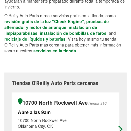
ayudarán a mantenerte preparado durante toda la temporada de
invierno.
O’Reilly Auto Parts ofrece servicios gratis en la tienda, como
revisión gratis de la luz “Check Engine”
,
pruebas de
alternador y motor de arranque
,
instalación de
limpiaparabrisas
,
instalación de bombillas de faros
, and
reciclaje de líquidos y baterías
. Visita hoy mismo tu tienda
O’Reilly Auto Parts más cercana para obtener más información
sobre nuestros
servicios en la tienda
.
Tiendas O'Reilly Auto Parts cercanas
10700 North Rockwell Ave
Tienda 316
Abre a las 9am
Ab
10700 North Rockwell Ave
13
Oklahoma City, OK
Yu