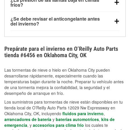
la congelación y ayuda a disolver la sal y la nieve
arranque.
fríos?
derretida en la carretera para mejorar la visibilidad.
Sí. La presión de las llantas normalmente disminuye
¿Se debe revisar el anticongelante antes
alrededor de 1 PSI por cada 10 °F que baja la
del invierno?
temperatura. Puedes obtener más información sobre
Sí. Una mezcla adecuada del anticongelante protege
la baja presión en invierno en nuestro artículo.
el motor contra la congelación, las grietas internas y
el sobrecalentamiento en condiciones de frío
Prepárate para el invierno en O’Reilly Auto Parts
extremo. Aprende cómo comprobar la protección
tienda #6456 en Oklahoma City, OK
anticongelante en nuestra sección How-To.
Las tormentas de nieve o hielo en Oklahoma City pueden
desarrollarse rápidamente, especialmente cuando las
temperaturas bajan durante la noche. Preparar tu vehículo antes
de una tormenta mejora la confiabilidad, la seguridad y el
desempeño de arranque en frío.
Los suministros para tormentas de nieve están disponibles en tu
tienda local de O’Reilly Auto Parts 12029 Nw Expressway en
Oklahoma City, OK, incluyendo
fluidos para invierno
,
arrancadores de batería
y
baterías automotrices
,
kits de
emergencia
, y
accesorios para clima frío
los cuales te