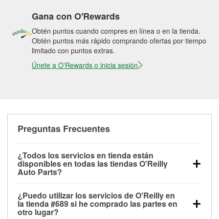
Gana con O'Rewards
Obtén puntos cuando compres en línea o en la tienda.
Obtén puntos más rápido comprando ofertas por tiempo
limitado con puntos extras.
Únete a O'Rewards o inicia sesión
Preguntas Frecuentes
¿Todos los servicios en tienda están
disponibles en todas las tiendas O'Reilly
Auto Parts?
Todos los servicios gratuitos de tienda, incluyendo
¿Puedo utilizar los servicios de O'Reilly en
las pruebas de batería, pruebas de alternador y
la tienda #689 si he comprado las partes en
motor de arranque, revisión de la luz “Check Engine”
otro lugar?