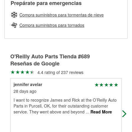
Más información sobre el Programa de Préstamo de
ser rectificados con seguridad. Si tus tambores o discos no
Prepárate para emergencias
averiada o determina los acoplamientos y la longitud
Herramientas de O'Reilly
pueden ser reutilizados, podemos ayudarte a encontrar las
adecuados para que te construyamos una nueva. O'Reilly
partes de reemplazo correctas para tu reparación.
Compra suministros para tormentas de nieve
Auto Parts tiene las mangueras y los acoples adecuados
Rectificación de tambores y discos de freno
para reparar el sistema hidráulico de tu maquinaria
Compra suministros para tornados
agrícola o de construcción.
Más información acerca del servicio de mangueras
hidráulicas a la medida en tu tienda local
O'Reilly Auto Parts Tienda #689
Reseñas de Google
4.4 rating of 237 reviews
jennifer avelar
Co
28 days ago
3 m
I want to recognize James and Rick at the O’Reilly Auto
Val
Parts in Purcell, OK, for their outstanding customer
service. They went above and beyond
...
Read More