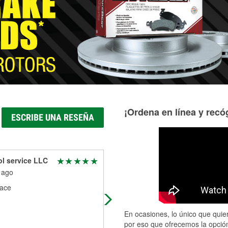
¡Ordena en línea y recóg
ESCRIBE UNA RESEÑA
l service LLC
Ethan Simpson
 ago
26 days ago
lace
Thank you Wolfgang for helping m
out! He was very polite and
professional unlike the two other
En ocasiones, lo único que quier
guys… who ignored the phone and
por eso que ofrecemos la opción