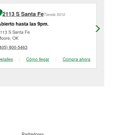
2113 S Santa Fe
555 Nw 
Tienda 5010
bierto hasta las 9pm.
Abierto has
113 S Santa Fe
555 Nw 32nd 
oore, OK
Newcastle, O
405) 800-5463
(405) 387-55
etalles
|
Cómo llegar
|
Compra ahora
Detalles
|
Radiadores