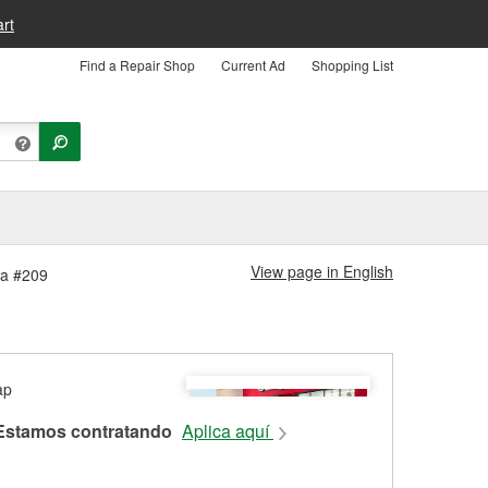
rt
Find a Repair Shop
Current Ad
Shopping List
View page in English
da #209
Estamos contratando
Aplica aquí