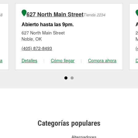
627 North Main Street
48
Tienda 2234
Abierto hasta las 9pm.
A
627 North Main Street
2
Noble, OK
M
(405) 872-8493
(
ra
Detalles
|
Cómo llegar
|
Compra ahora
D
Categorías populares
Alternadores