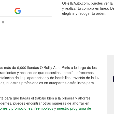
the four other cu
...
Read More
OReillyAuto.com, puedes ver la 
y realizar tu compra en línea. D
elegiste y recoger tu orden.
as más de 6,000 tiendas O'Reilly Auto Parts a lo largo de los
rramientas y accesorios que necesitas, también ofrecemos
stalación de limpiaparabrisas y de bombillas, revisión de la luz
s, nuestros profesionales en autopartes están listos para
e para que hagas el trabajo bien a la primera y ahorres
vigentes, puedes encontrar otras maneras de ahorrar en
ones y promociones
,
reembolsos
y
nuestro programa de