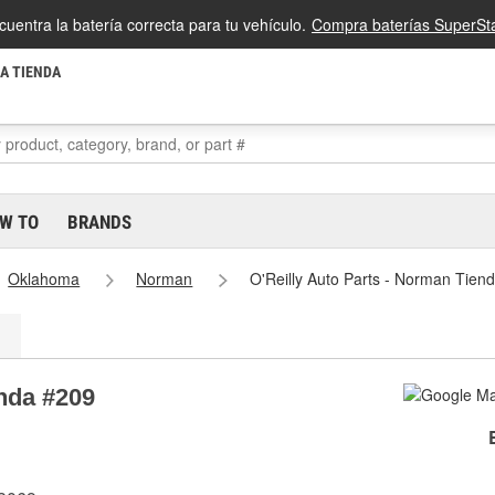
cuentra la batería correcta para tu vehículo.
Compra baterías SuperSta
LA TIENDA
W TO
BRANDS
Oklahoma
Norman
O'Reilly Auto Parts - Norman Tien
enda #209