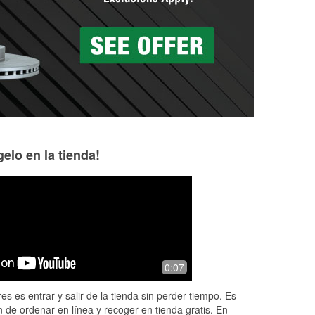
elo en la tienda!
Jaidan Daniels
Kasey Jones
1 month ago
2 months ago
e
Came in with a check engine light and
Thank you Wolfgan
0:07
was provided some incredible guest
knowledgeable and
service from the assistant manager
young man!
es es entrar y salir de la tienda sin perder tiempo. Es
nick. Very knowledgeable and helped
 de ordenar en línea y recoger en tienda gratis. En