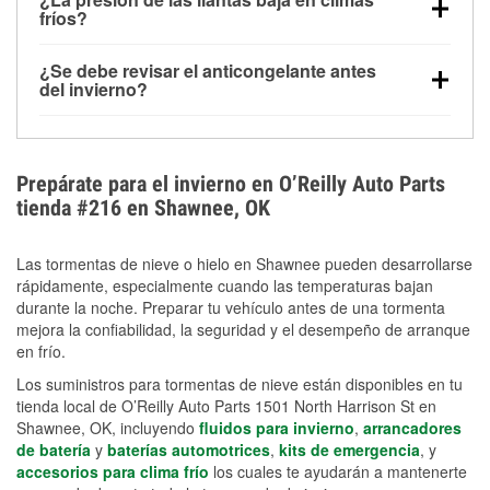
la congelación y ayuda a disolver la sal y la nieve
arranque.
fríos?
derretida en la carretera para mejorar la visibilidad.
Sí. La presión de las llantas normalmente disminuye
¿Se debe revisar el anticongelante antes
alrededor de 1 PSI por cada 10 °F que baja la
del invierno?
temperatura. Puedes obtener más información sobre
Sí. Una mezcla adecuada del anticongelante protege
la baja presión en invierno en nuestro artículo.
el motor contra la congelación, las grietas internas y
el sobrecalentamiento en condiciones de frío
Prepárate para el invierno en O’Reilly Auto Parts
extremo. Aprende cómo comprobar la protección
tienda #216 en Shawnee, OK
anticongelante en nuestra sección How-To.
Las tormentas de nieve o hielo en Shawnee pueden desarrollarse
rápidamente, especialmente cuando las temperaturas bajan
durante la noche. Preparar tu vehículo antes de una tormenta
mejora la confiabilidad, la seguridad y el desempeño de arranque
en frío.
Los suministros para tormentas de nieve están disponibles en tu
tienda local de O’Reilly Auto Parts 1501 North Harrison St en
Shawnee, OK, incluyendo
fluidos para invierno
,
arrancadores
de batería
y
baterías automotrices
,
kits de emergencia
, y
accesorios para clima frío
los cuales te ayudarán a mantenerte