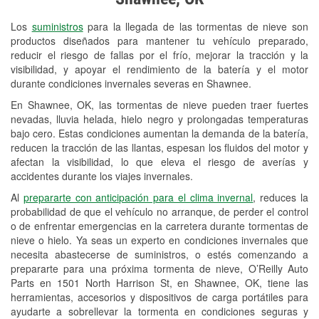
Revisión de la luz "Check Engine"
Los
suministros
para la llegada de las tormentas de nieve son
Reciclaje de baterías y aceite
productos diseñados para mantener tu vehículo preparado,
reducir el riesgo de fallas por el frío, mejorar la tracción y la
Instalación de bombillas de faros
visibilidad, y apoyar el rendimiento de la batería y el motor
Instalación de limpiaparabrisas
durante condiciones invernales severas en Shawnee.
En Shawnee, OK, las tormentas de nieve pueden traer fuertes
Programa de Préstamo de
nevadas, lluvia helada, hielo negro y prolongadas temperaturas
Herramientas
bajo cero. Estas condiciones aumentan la demanda de la batería,
reducen la tracción de las llantas, espesan los fluidos del motor y
Mezcla de pinturas
afectan la visibilidad, lo que eleva el riesgo de averías y
accidentes durante los viajes invernales.
Rectificación de tambores y discos de
Al
prepararte con anticipación para el clima invernal
, reduces la
freno
probabilidad de que el vehículo no arranque, de perder el control
o de enfrentar emergencias en la carretera durante tormentas de
Snowstorm Supplies
nieve o hielo. Ya seas un experto en condiciones invernales que
necesita abastecerse de suministros, o estés comenzando a
Tornado Supplies
prepararte para una próxima tormenta de nieve, O’Reilly Auto
Conoce más
Parts en 1501 North Harrison St, en Shawnee, OK, tiene las
herramientas, accesorios y dispositivos de carga portátiles para
ayudarte a sobrellevar la tormenta en condiciones seguras y