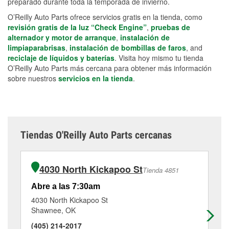
preparado durante toda la temporada de invierno.
O’Reilly Auto Parts ofrece servicios gratis en la tienda, como
revisión gratis de la luz “Check Engine”
,
pruebas de
alternador y motor de arranque
,
instalación de
limpiaparabrisas
,
instalación de bombillas de faros
, and
reciclaje de líquidos y baterías
. Visita hoy mismo tu tienda
O’Reilly Auto Parts más cercana para obtener más información
sobre nuestros
servicios en la tienda
.
Tiendas O'Reilly Auto Parts cercanas
4030 North Kickapoo St
Tienda 4851
Abre a las 7:30am
Ab
4030 North Kickapoo St
10
Shawnee, OK
Te
(405) 214-2017
(4