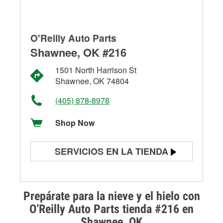
O'Reilly Auto Parts
Shawnee, OK #216
1501 North Harrison St
Shawnee, OK 74804
(405) 878-8978
Shop Now
SERVICIOS EN LA TIENDA
Prueba de batería
Prueba de alternadores y
Prepárate para la nieve y el hielo con
arrancadores
O’Reilly Auto Parts tienda #216 en
Shawnee, OK