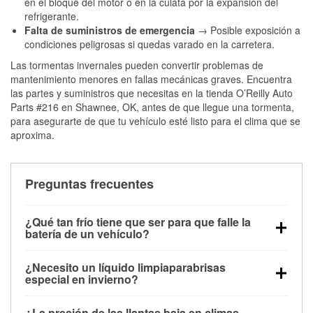
en el bloque del motor o en la culata por la expansión del
refrigerante.
Falta de suministros de emergencia
→ Posible exposición a
condiciones peligrosas si quedas varado en la carretera.
Las tormentas invernales pueden convertir problemas de
mantenimiento menores en fallas mecánicas graves. Encuentra
las partes y suministros que necesitas en la tienda O’Reilly Auto
Parts #216 en Shawnee, OK, antes de que llegue una tormenta,
para asegurarte de que tu vehículo esté listo para el clima que se
aproxima.
Preguntas frecuentes
¿Qué tan frío tiene que ser para que falle la
batería de un vehículo?
La capacidad de la batería comienza a disminuir por
¿Necesito un líquido limpiaparabrisas
debajo de los 32 °F y puede perder hasta la mitad de
especial en invierno?
su potencia de arranque cerca de los 0 °F, lo que
Sí. El líquido limpiaparabrisas para invierno resiste
aumenta la probabilidad de que el vehículo no
¿La presión de las llantas baja en climas