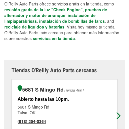
O’Reilly Auto Parts ofrece servicios gratis en la tienda, como
revisión gratis de la luz “Check Engine”
,
pruebas de
alternador y motor de arranque
,
instalación de
limpiaparabrisas
,
instalación de bombillas de faros
, and
reciclaje de líquidos y baterías
. Visita hoy mismo tu tienda
O’Reilly Auto Parts más cercana para obtener más información
sobre nuestros
servicios en la tienda
.
Tiendas O'Reilly Auto Parts cercanas
5681 S Mingo Rd
Tienda 4601
Abierto hasta las 10pm.
Ab
5681 S Mingo Rd
11
Tulsa, OK
Tu
(918) 254-0364
(9