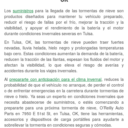
Revisión de la luz "Check Engine"
Los
suministros
para la llegada de las tormentas de nieve son
Reciclaje de baterías y aceite
productos diseñados para mantener tu vehículo preparado,
reducir el riesgo de fallas por el frío, mejorar la tracción y la
Instalación de bombillas de faros
visibilidad, y apoyar el rendimiento de la batería y el motor
Instalación de limpiaparabrisas
durante condiciones invernales severas en Tulsa.
En Tulsa, OK, las tormentas de nieve pueden traer fuertes
Programa de Préstamo de
nevadas, lluvia helada, hielo negro y prolongadas temperaturas
Herramientas
bajo cero. Estas condiciones aumentan la demanda de la batería,
reducen la tracción de las llantas, espesan los fluidos del motor y
Mezcla de pinturas
afectan la visibilidad, lo que eleva el riesgo de averías y
accidentes durante los viajes invernales.
Rectificación de tambores y discos de
Al
prepararte con anticipación para el clima invernal
, reduces la
freno
probabilidad de que el vehículo no arranque, de perder el control
o de enfrentar emergencias en la carretera durante tormentas de
Snowstorm Supplies
nieve o hielo. Ya seas un experto en condiciones invernales que
necesita abastecerse de suministros, o estés comenzando a
Tornado Supplies
prepararte para una próxima tormenta de nieve, O’Reilly Auto
Conoce más
Parts en 7950 E 51st St, en Tulsa, OK, tiene las herramientas,
accesorios y dispositivos de carga portátiles para ayudarte a
sobrellevar la tormenta en condiciones seguras y cómodas.