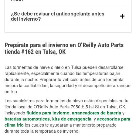
derretida en la carretera para mejorar la visibilidad.
Sí. La presión de las llantas normalmente disminuye
¿Se debe revisar el anticongelante antes
alrededor de 1 PSI por cada 10 °F que baja la
del invierno?
temperatura. Puedes obtener más información sobre
Sí. Una mezcla adecuada del anticongelante protege
la baja presión en invierno en nuestro artículo.
el motor contra la congelación, las grietas internas y
el sobrecalentamiento en condiciones de frío
Prepárate para el invierno en O’Reilly Auto Parts
extremo. Aprende cómo comprobar la protección
tienda #162 en Tulsa, OK
anticongelante en nuestra sección How-To.
Las tormentas de nieve o hielo en Tulsa pueden desarrollarse
rápidamente, especialmente cuando las temperaturas bajan
durante la noche. Preparar tu vehículo antes de una tormenta
mejora la confiabilidad, la seguridad y el desempeño de arranque
en frío.
Los suministros para tormentas de nieve están disponibles en tu
tienda local de O’Reilly Auto Parts 7950 E 51st St en Tulsa, OK,
incluyendo
fluidos para invierno
,
arrancadores de batería
y
baterías automotrices
,
kits de emergencia
, y
accesorios para
clima frío
los cuales te ayudarán a mantenerte preparado
durante toda la temporada de invierno.