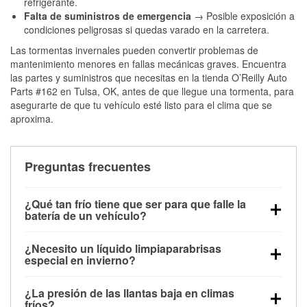
refrigerante.
Falta de suministros de emergencia
→ Posible exposición a
condiciones peligrosas si quedas varado en la carretera.
Las tormentas invernales pueden convertir problemas de
mantenimiento menores en fallas mecánicas graves. Encuentra
las partes y suministros que necesitas en la tienda O’Reilly Auto
Parts #162 en Tulsa, OK, antes de que llegue una tormenta, para
asegurarte de que tu vehículo esté listo para el clima que se
aproxima.
Preguntas frecuentes
¿Qué tan frío tiene que ser para que falle la
batería de un vehículo?
La capacidad de la batería comienza a disminuir por
¿Necesito un líquido limpiaparabrisas
debajo de los 32 °F y puede perder hasta la mitad de
especial en invierno?
su potencia de arranque cerca de los 0 °F, lo que
Sí. El líquido limpiaparabrisas para invierno resiste
aumenta la probabilidad de que el vehículo no
¿La presión de las llantas baja en climas
la congelación y ayuda a disolver la sal y la nieve
arranque.
fríos?