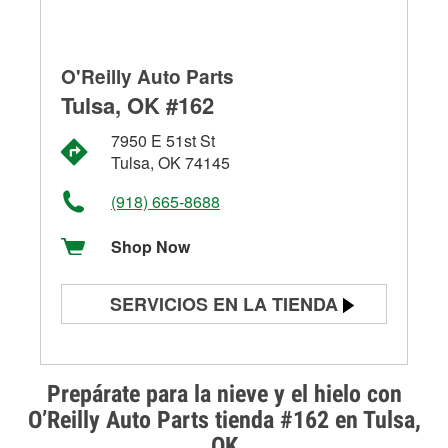
O'Reilly Auto Parts
Tulsa, OK #162
7950 E 51st St
Tulsa, OK 74145
(918) 665-8688
Shop Now
SERVICIOS EN LA TIENDA
Prueba de batería
Prueba de alternadores y
Prepárate para la nieve y el hielo con
arrancadores
O’Reilly Auto Parts tienda #162 en Tulsa,
OK